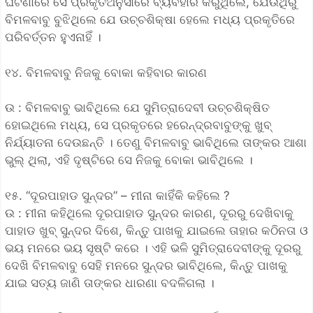
ଘଟଣାରେ ସେ ପ୍ରକୃତିଅନୁସାରେ ବ୍ୟବହାର କରୁଥିଲେ, ଯେଉଁଥିରୁ
ବିମଳବାବୁ ବୁଝିଥିଲେ ଯେ ଉଚ୍ଚଶିକ୍ଷା ହେଲେ ମଧ୍ୟ ପ୍ରକୃତିରେ
ପରିବର୍ତ୍ତନ ହୁଏନାହିଁ ।
୧୪. ବିମଳବାବୁ ନିଜକୁ ବୋକା କହିବାର କାରଣ
ଉ : ବିମଳବାବୁ ଭାବିଥିଲେ ଯେ ସୁମିତ୍ରାଦେବୀ ଉଚ୍ଚଶିକ୍ଷିତ
ହୋଇଥିଲେ ମଧ୍ୟ, ସେ ପ୍ରକୃତରେ ହରେନ୍ଦ୍ରବାବୁଙ୍କୁ ଖୁବ୍
ନିର୍ଯ୍ୟାତନା ଦେଉଛନ୍ତି । ତେଣୁ ବିମଳବାବୁ ଭାବିଥିଲେ ତାଙ୍କର ଆଶା
ଭୁଲ୍ ଥିଲା, ଏହି ଦୃଷ୍ଟିରେ ସେ ନିଜକୁ ବୋକା ଭାବିଥିଲେ ।
୧୫. “ଦୂରପାହାଡ ସୁନ୍ଦର” – ମୀନା କାହିଁକି କହିଲେ ?
ଉ : ମୀନା କହିଥିଲେ ଦୂରପାହାଡ ସୁନ୍ଦର କାରଣ, ଦୂରରୁ ଦେଖିବାକୁ
ପାହାଡ ଖୁବ୍ ସୁନ୍ଦର ଦିଶେ, କିନ୍ତୁ ପାଖକୁ ଯାଇଲେ ତାହାର କଠିନତା ଓ
ଭୟ ମନରେ ଭୟ ସୃଷ୍ଟି କରେ । ଏହି ଭଳି ସୁମିତ୍ରାଦେବୀଙ୍କୁ ଦୂରରୁ
ଦେଖି ବିମଳବାବୁ ସେହି ମନରେ ସୁନ୍ଦର ଭାବିଥିଲେ, କିନ୍ତୁ ପାଖକୁ
ଯାଇ ସତ୍ୟ ଜାଣି ତାଙ୍କର ଧାରଣା ବଦଳିଗଲା ।