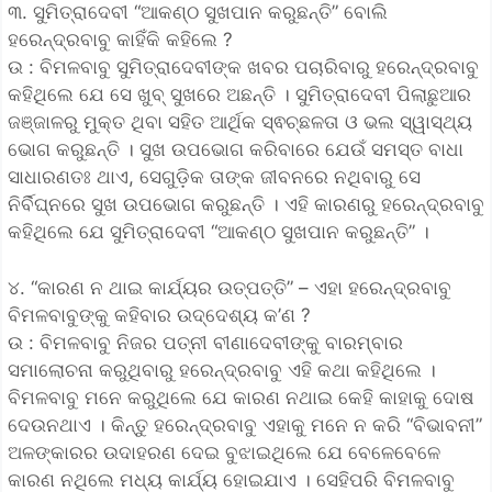
୩. ସୁମିତ୍ରାଦେବୀ “ଆକଣ୍ଠ ସୁଖପାନ କରୁଛନ୍ତି” ବୋଲି
ହରେନ୍ଦ୍ରବାବୁ କାହିଁକି କହିଲେ ?
ଉ : ବିମଳବାବୁ ସୁମିତ୍ରାଦେବୀଙ୍କ ଖବର ପଚାରିବାରୁ ହରେନ୍ଦ୍ରବାବୁ
କହିଥିଲେ ଯେ ସେ ଖୁବ୍ ସୁଖରେ ଅଛନ୍ତି । ସୁମିତ୍ରାଦେବୀ ପିଲାଛୁଆର
ଜଞ୍ଜାଳରୁ ମୁକ୍ତ ଥିବା ସହିତ ଆର୍ଥିକ ସ୍ଵଚ୍ଛଳତା ଓ ଭଲ ସ୍ୱାସ୍ଥ୍ୟ
ଭୋଗ କରୁଛନ୍ତି । ସୁଖ ଉପଭୋଗ କରିବାରେ ଯେଉଁ ସମସ୍ତ ବାଧା
ସାଧାରଣତଃ ଥାଏ, ସେଗୁଡ଼ିକ ତାଙ୍କ ଜୀବନରେ ନଥିବାରୁ ସେ
ନିର୍ବିଘ୍ନରେ ସୁଖ ଉପଭୋଗ କରୁଛନ୍ତି । ଏହି କାରଣରୁ ହରେନ୍ଦ୍ରବାବୁ
କହିଥିଲେ ଯେ ସୁମିତ୍ରାଦେବୀ “ଆକଣ୍ଠ ସୁଖପାନ କରୁଛନ୍ତି” ।
୪. “କାରଣ ନ ଥାଇ କାର୍ଯ୍ୟର ଉତ୍ପତ୍ତି” – ଏହା ହରେନ୍ଦ୍ରବାବୁ
ବିମଳବାବୁଙ୍କୁ କହିବାର ଉଦ୍ଦେଶ୍ୟ କ’ଣ ?
ଉ : ବିମଳବାବୁ ନିଜର ପତ୍ନୀ ବୀଣାଦେବୀଙ୍କୁ ବାରମ୍ବାର
ସମାଲୋଚନା କରୁଥିବାରୁ ହରେନ୍ଦ୍ରବାବୁ ଏହି କଥା କହିଥିଲେ ।
ବିମଳବାବୁ ମନେ କରୁଥିଲେ ଯେ କାରଣ ନଥାଇ କେହି କାହାକୁ ଦୋଷ
ଦେଉନଥାଏ । କିନ୍ତୁ ହରେନ୍ଦ୍ରବାବୁ ଏହାକୁ ମନେ ନ କରି “ବିଭାବନୀ”
ଅଳଙ୍କାରର ଉଦାହରଣ ଦେଇ ବୁଝାଇଥିଲେ ଯେ ବେଳେବେଳେ
କାରଣ ନଥିଲେ ମଧ୍ୟ କାର୍ଯ୍ୟ ହୋଇଯାଏ । ସେହିପରି ବିମଳବାବୁ