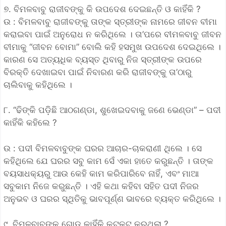
୭. ବିମଳବାବୁ ରାଜୀବଙ୍କୁ କି ଉପଦେଶ ଦେଇଛନ୍ତି ଓ କାହିଁକି ?
ଉ : ବିମଳବାବୁ ରାଜୀବଙ୍କୁ ତାଙ୍କ ସ୍ତ୍ରୀଙ୍କ ନାମରେ ଜୀବନ ବୀମା
କରାଇବା ପାଇଁ ଅନୁରୋଧ ନ କରିଥିଲେ । ତା’ପରେ ବୀମଳବାବୁ ଜୀବନ
ବୀମାକୁ “ଜୀବନ ବୋମା” ବୋଲି କହି ହସମୁଖ ଉପଦେଶ ଦେଇଥିଲେ ।
କାରଣ ସେ ଅତ୍ୟଧିକ ବ୍ୟସ୍ତ ଥିବାରୁ ନିଜ ସ୍ତ୍ରୀଙ୍କ ଉପରେ
ବିରକ୍ତି ଦେଖାଇବା ପାଇଁ ନିବାରଣ କରି ରାଜୀବଙ୍କୁ ତା’ଠାରୁ
ଚାଲିବାକୁ କହିଥିଲେ ।
୮. “ଢିଙ୍କି ପଡ଼ିଛି ଆଠଗଣ୍ଡା, ଶୁଖେଇଦବାକୁ ଜଣେ ଭେଣ୍ଡା” – ପଦୀ
କାହିଁକି କହିଲେ ?
ଉ : ପଦୀ ବିମଳବାବୁଙ୍କ ଘରର ଆଚାର-ଚାକରାଣୀ ଥିଲେ । ସେ
କହିଥିଲେ ଯେ ଘରର ସବୁ କାମ ସେଁ ଏକା ହାତେ କରୁଛନ୍ତି । ତାଙ୍କ
ବୟସାଧକ୍ୟରୁ ଆଉ କେହି କାମ କରିପାରିବେ ନାହିଁ, ଏବଂ ମାଆ
ସବୁକାମ ନିଜେ କରୁଛନ୍ତି । ଏହି କଥା କହିବା ସହିତ ପଦୀ ନିଜର
ଅନୁଭବ ଓ ଘରର ସ୍ଥିତିକୁ ଭାବପୂର୍ଣ୍ଣ ଭାବରେ ବ୍ୟକ୍ତ କରିଥିଲେ ।
୯. ବିମଳବାବୁଙ୍କ ଗୋଡ଼ କାହିଁକି କଟକଟ କରୁଥୁଲା ?