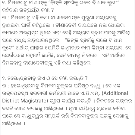
୧. ବିମଳବାବୁ ବୀଣାଙ୍କୁ “ଢିଙ୍କି ସ୍ଵର୍ଗକୁ ଗଲେ ବି ଧାନ କୁଟେ”
କହିବାର ତାତ୍ପର୍ଯ୍ୟ କ’ଣ ?
ଉ : ବିମଳବାବୁ ଏହି କଥା ବୀଣାଦେବୀଙ୍କ ପୁରୁଣା ଅଭ୍ୟାସକୁ
ବୁଝାଇବା ପାଇଁ କହିଥିଲେ । ବୀଣାଦେବୀ ବାପଘରେ ନଳା ଧୋଇବା
କାମରେ ଅଭ୍ୟସ୍ତ ଥିଲେ ଏବଂ ସେହି ଅଭ୍ୟାସ ସ୍ଵାମୀଘରକୁ ଆସିଲା
ପରେ ମଧ୍ୟ ଛାଡ଼ିପାରିନଥିଲେ । “ଢିଙ୍କି ସ୍ଵର୍ଗକୁ ଗଲେ ବି ଧାନ
କୁଟେ” ଅର୍ଥାତ୍ ଯାହାର ଯେମିତି ଜନ୍ମଜାତ କାମ କିମ୍ବା ଅଭ୍ୟାସ, ସେ
ଯେଉଁଠାରେ ରହୁନାହିଁ କାହିଁକି, ସେହି କାମକୁ ହିଁ କରେ । ଏହି ଅର୍ଥରେ
ବିମଳବାବୁ ବୀଣାଦେବୀଙ୍କୁ ଏହି କଥା କହିଥିଲେ ।
୨. ହରେନ୍ଦ୍ରବାବୁ କିଏ ଓ ସେ କ’ଣ କରନ୍ତି ?
ଉ : ହରେନ୍ଦ୍ରବାବୁ ବିମଳବାବୁଙ୍କର ଘନିଷ୍ଠ ବନ୍ଧୁ । ସେ ଏକ
ଉଚ୍ଚପଦସ୍ଥ ସରକାରୀ କର୍ମଚାରୀ ଭାବେ ଏ.ଡି.ଏମ୍. (Additional
District Magistrate) ରୂପେ କାର୍ଯ୍ୟ କରନ୍ତି । ନିକଟରେ ତାଙ୍କର
ବଦଳି ହୋଇ କଟକକୁ ଆସିଥିଲେ । ନୂଆ ଦାୟିତ୍ୱ ଗ୍ରହଣ କରିବା
ପରେ ସେ ବନ୍ଧୁତ୍ୱର ସମ୍ପର୍କ ରଖି ବିମଳବାବୁଙ୍କ ଘରକୁ ଦେଖାକୁ
ଆସିଥିଲେ ।