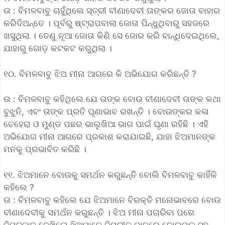
ଉ : ବିମଳବାବୁ ଚାହୁଁଥିଲେ ସ୍ତ୍ରୀ ବୀଣାଦେବୀ ତାଙ୍କର ଜୋତା ବାହାର
କରିଦିଅନ୍ତେ । ପୂର୍ବରୁ ଷ୍ଟ୍ରାପବାଲା ଜୋତା ପିନ୍ଧୁଥିବାରୁ ସହଜରେ
ଖସୁଥିଲା । ତେଣୁ ନୂଆ ଜୋତା କିଣି ସେ ଜୋର କରି ବାନ୍ଧିଦେଇଥିଲେ,
ଯାହାରୁ ଗୋଡ଼ କଟକଟ କରୁଥିଲା ।
୧୦. ବିମଳବାବୁ ଝିଅ ମୀନା ଆଗରେ କି ଅଭିଯୋଗ କରିଛନ୍ତି ?
ଉ : ବିମଳବାବୁ କହିଥିଲେ ଯେ ତାଙ୍କ ବୋଉ ବୀଣାଦେବୀ ତାଙ୍କ କଥା
ବୁଝୁନି, ଏବଂ ତାଙ୍କ ପ୍ରତି ଘୃଣାଭାବ ରଖନ୍ତି । ବୋଉଙ୍କର କଳା
ଚେହେରା ଓ ମୁଣ୍ଡ ପଛର ଭାଲୁଖିଆ ଭାଗ ପାଇଁ ଘୃଣା ରହିଛି । ଏହି
ଅଭିଯୋଗ ମୀନା ଆଗରେ ପ୍ରକାଶ କରାଯାଇଛି, ଯାହା ଝିଅମାନଙ୍କ
ମନକୁ ପ୍ରଭାବିତ କରିଛି ।
୧୧. ଝିଅମାନେ ବୋଉକୁ ସମର୍ଥନ କରୁଛନ୍ତି ବୋଲି ବିମଳବାବୁ କାହିଁକି
କହିଲେ ?
ଉ : ବିମଳବାବୁ କହିଲେ ଯେ ଝିଅମାନେ ବିରକ୍ତି ମନୋଭାବରେ ବୋଉ
ବୀଣାଦେବୀକୁ ସମର୍ଥନ କରୁଛନ୍ତି । ଝିଅ ମୀନା ପଚାରିବା ପରେ
ବିମଳବାବୁ ଦେଖିଲେ ଝିଅମାନେ ବିପରୀତ ଭାବରେ ବୋଉଙ୍କ ସହ