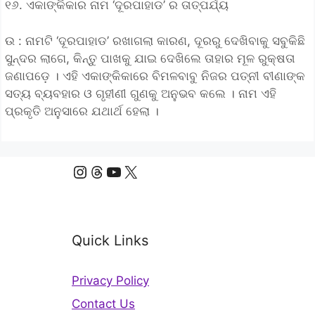
୧୬. ଏକାଙ୍କିକାର ନାମ ‘ଦୂରପାହାଡ’ ର ତାତ୍ପର୍ଯ୍ୟ
ଉ : ନାମଟି ‘ଦୂରପାହାଡ’ ରଖାଗଲା କାରଣ, ଦୂରରୁ ଦେଖିବାକୁ ସବୁକିଛି
ସୁନ୍ଦର ଲାଗେ, କିନ୍ତୁ ପାଖକୁ ଯାଇ ଦେଖିଲେ ତାହାର ମୂଳ ରୁକ୍ଷତା
ଜଣାପଡ଼େ । ଏହି ଏକାଙ୍କିକାରେ ବିମଳବାବୁ ନିଜର ପତ୍ନୀ ବୀଣାଙ୍କ
ସତ୍ୟ ବ୍ୟବହାର ଓ ଗୃହୀଣୀ ଗୁଣକୁ ଅନୁଭବ କଲେ । ନାମ ଏହି
ପ୍ରକୃତି ଅନୁସାରେ ଯଥାର୍ଥ ହେଲା ।
Instagram
Threads
YouTube
X
Quick Links
Privacy Policy
Contact Us