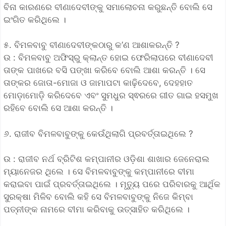
ବିନା କାରଣରେ ବୀଣାଦେବୀଙ୍କୁ ସମାଲୋଚନା କରୁଛନ୍ତି ବୋଲି ସେ
ଇଂଗିତ କରିଥିଲେ ।
୫. ବିମଳବାବୁ ବୀଣାଦେବୀଙ୍କଠାରୁ କ’ଣ ଆଶାକରନ୍ତି ?
ଉ : ବିମଳବାବୁ ଅଫିସ୍‌ରୁ କ୍ଲାନ୍ତ ହୋଇ ଫେରିଲାପରେ ବୀଣାଦେବୀ
ତାଙ୍କ ପାଖରେ ବସି ପଙ୍ଖା କରିବେ ବୋଲି ଆଶା କରନ୍ତି । ସେ
ତାଙ୍କର ଜୋତା-ମୋଜା ଓ ଜାମାପଟା କାଢ଼ିଦେବେ, ଦେହହାତ
ମୋଡ଼ାମୋଡ଼ି କରିଦେବେ ଏବଂ ସୁମଧୁର ସ୍ଵରରେ ଗୀତ ଗାଇ ହସମୁଖ
ରହିବେ ବୋଲି ସେ ଆଶା କରନ୍ତି ।
୬. ରାଜୀବ ବିମଳବାବୁଙ୍କୁ କେଉଁଥିଲାଗି ପ୍ରବର୍ତ୍ତାଇଥିଲେ ?
ଉ : ରାଜୀବ ନର୍ଥ ବ୍ରିଟିଶ କମ୍ପାନୀର ଓଡ଼ିଶା ଶାଖାର ଜେନେରାଲ
ମ୍ୟାନେଜର ଥିଲେ । ସେ ବିମଳବାବୁଙ୍କୁ କମ୍ପାନୀରେ ବୀମା
କରାଇବା ପାଇଁ ପ୍ରବର୍ତ୍ତାଇଥିଲେ । ମୃତ୍ୟୁ ପରେ ପରିବାରକୁ ଆର୍ଥିକ
ସୁରକ୍ଷା ମିଳିବ ବୋଲି କହି ସେ ବିମଳବାବୁଙ୍କୁ ନିଜେ କିମ୍ବା
ପତ୍ନୀଙ୍କ ନାମରେ ବୀମା କରିବାକୁ ଉତ୍ସାହିତ କରିଥିଲେ ।