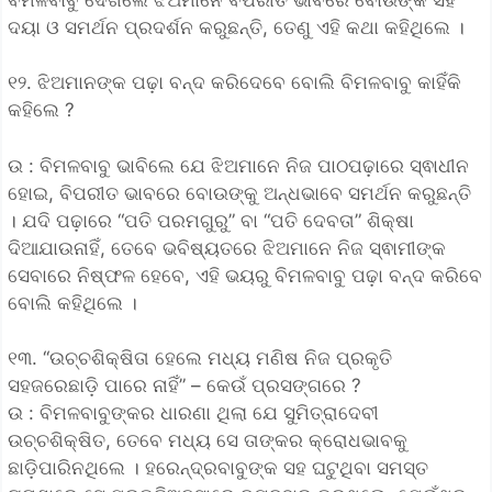
ଦୟା ଓ ସମର୍ଥନ ପ୍ରଦର୍ଶନ କରୁଛନ୍ତି, ତେଣୁ ଏହି କଥା କହିଥିଲେ ।
୧୨. ଝିଅମାନଙ୍କ ପଢ଼ା ବନ୍ଦ କରିଦେବେ ବୋଲି ବିମଳବାବୁ କାହିଁକି
କହିଲେ ?
ଉ : ବିମଳବାବୁ ଭାବିଲେ ଯେ ଝିଅମାନେ ନିଜ ପାଠପଢ଼ାରେ ସ୍ଵାଧୀନ
ହୋଇ, ବିପରୀତ ଭାବରେ ବୋଉଙ୍କୁ ଅନ୍ଧଭାବେ ସମର୍ଥନ କରୁଛନ୍ତି
। ଯଦି ପଢ଼ାରେ “ପତି ପରମଗୁରୁ” ବା “ପତି ଦେବତା” ଶିକ୍ଷା
ଦିଆଯାଉନାହିଁ, ତେବେ ଭବିଷ୍ୟତରେ ଝିଅମାନେ ନିଜ ସ୍ଵାମୀଙ୍କ
ସେବାରେ ନିଷ୍ଫଳ ହେବେ, ଏହି ଭୟରୁ ବିମଳବାବୁ ପଢ଼ା ବନ୍ଦ କରିବେ
ବୋଲି କହିଥିଲେ ।
୧୩. ‘‘ଉଚ୍ଚଶିକ୍ଷିତା ହେଲେ ମଧ୍ୟ ମଣିଷ ନିଜ ପ୍ରକୃତି
ସହଜରେଛାଡ଼ି ପାରେ ନାହିଁ” – କେଉଁ ପ୍ରସଙ୍ଗରେ ?
ଉ : ବିମଳବାବୁଙ୍କର ଧାରଣା ଥିଲା ଯେ ସୁମିତ୍ରାଦେବୀ
ଉଚ୍ଚଶିକ୍ଷିତ, ତେବେ ମଧ୍ୟ ସେ ତାଙ୍କର କ୍ରୋଧଭାବକୁ
ଛାଡ଼ିପାରିନଥିଲେ । ହରେନ୍ଦ୍ରବାବୁଙ୍କ ସହ ଘଟୁଥିବା ସମସ୍ତ