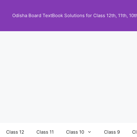
Skip
to
Odisha Board TextBook Solutions for Class 12th, 11th, 10th,
content
Class 12
Class 11
Class 10
Class 9
Cl