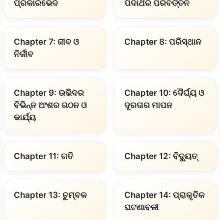
ପ୍ରକାରଭେଦ
ପଦାର୍ଥର ପରିବର୍ତ୍ତନ
Chapter 7: ଜୀବ ଓ
Chapter 8: ପରିସ୍ଥାନ
ନିର୍ଜୀବ
Chapter 9: ଉଭିଦର
Chapter 10: ଦୈର୍ଘ୍ୟ ଓ
ବିଭିନ୍ନ ଅଂଶର ଗଠନ ଓ
ଦୂରତାର ମାପନ
କାର୍ଯ୍ୟ
Chapter 11: ଗତି
Chapter 12: ବିଦ୍ୟୁତ୍
Chapter 13: ଚୁମ୍ବକ
Chapter 14: ପ୍ରାକୃତିକ
ଘଟଣାବଳୀ