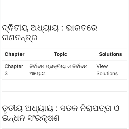
ଦ୍ଵିତୀୟ ଅଧ୍ୟାୟ : ଭାରତରେ
ଗଣତନ୍ତ୍ର
Chapter
Topic
Solutions
Chapter
ନିର୍ବାଚନ ପ୍ରକ୍ରିୟା ଓ ନିର୍ବାଚନ
View
3
ଆୟୋଗ
Solutions
ତୃତୀୟ ଅଧ୍ୟାୟ : ସଡକ ନିରାପତ୍ତା ଓ
ଇନ୍ଧନ ସଂରକ୍ଷଣ