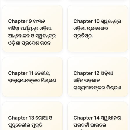
Chapter 9 ୧୯୩୬
Chapter 10 ସ୍ୱତନ୍ତ୍ର
ମସିହା ପର୍ଯ୍ୟନ୍ତ ଓଡ଼ିଆ
ଓଡ଼ିଶା ପ୍ରଦେଶର
ଆନ୍ଦୋଳନ ଓ ସ୍ୱତନ୍ତ୍ର
ପ୍ରତିଷ୍ଠା
ଓଡ଼ିଶା ପ୍ରଦେଶ ଗଠନ
Chapter 11 ଦେଶୀୟ
Chapter 12 ଓଡ଼ିଶା
ରାଜ୍ୟମାନଙ୍କର ମିଶ୍ରଣ
ସହିତ ଗଡ଼ଜାତ
ରାଜ୍ୟମାନଙ୍କର ମିଶ୍ରଣ
Chapter 13 ଗୋଆ ଓ
Chapter 14 ସ୍ୱାଧୀନତା
ପୁଦୁଚେରୀର ମୁକ୍ତି
ପରବର୍ତୀ ଭାରତର