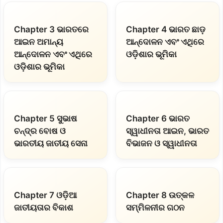
Chapter 3 ଭାରତରେ
Chapter 4 ଭାରତ ଛାଡ଼
ଆଇନ ଅମାନ୍ୟ
ଆନ୍ଦୋଳନ ଏବଂ ଏଥିରେ
ଆନ୍ଦୋଳନ ଏବଂ ଏଥିରେ
ଓଡ଼ିଶାର ଭୂମିକା
ଓଡ଼ିଶାର ଭୂମିକା
Chapter 5 ସୁଭାଷ
Chapter 6 ଭାରତ
ଚନ୍ଦ୍ର ବୋଷ ଓ
ସ୍ୱାଧୀନତା ଆଇନ, ଭାରତ
ଭାରତୀୟ ଜାତୀୟ ସେନା
ବିଭାଜନ ଓ ସ୍ୱାଧୀନତା
Chapter 7 ଓଡ଼ିଆ
Chapter 8 ଉତ୍କଳ
ଜାତୀୟତାର ବିକାଶ
ସମ୍ମିଳନୀର ଗଠନ