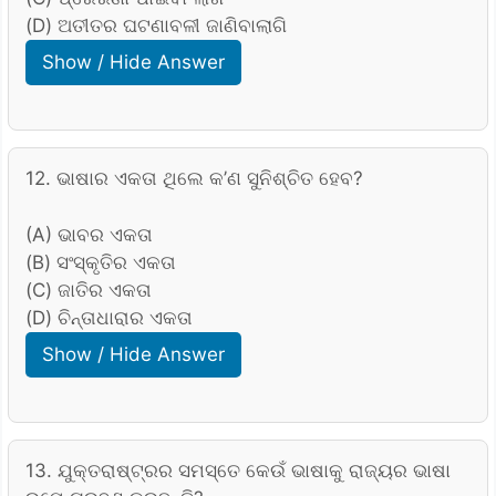
(D) ଅତୀତର ଘଟଣାବଳୀ ଜାଣିବାଲାଗି
Show / Hide Answer
12. ଭାଷାର ଏକତା ଥିଲେ କ’ଣ ସୁନିଶ୍ଚିତ ହେବ?
(A) ଭାବର ଏକତା
(B) ସଂସ୍କୃତିର ଏକତା
(C) ଜାତିର ଏକତା
(D) ଚିନ୍ତାଧାରାର ଏକତା
Show / Hide Answer
13. ଯୁକ୍ତରାଷ୍ଟ୍ରର ସମସ୍ତେ କେଉଁ ଭାଷାକୁ ରାଜ୍ୟର ଭାଷା