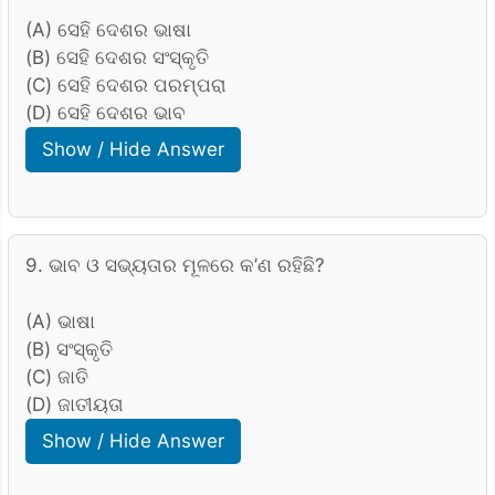
(A) ସେହି ଦେଶର ଭାଷା
(B) ସେହି ଦେଶର ସଂସ୍କୃତି
(C) ସେହି ଦେଶର ପରମ୍ପରା
(D) ସେହି ଦେଶର ଭାବ
Show / Hide Answer
9. ଭାବ ଓ ସଭ୍ୟତାର ମୂଳରେ କ’ଣ ରହିଛି?
(A) ଭାଷା
(B) ସଂସ୍କୃତି
(C) ଜାତି
(D) ଜାତୀୟତା
Show / Hide Answer