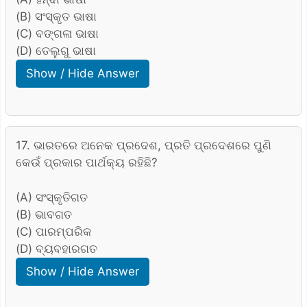
(B) ସଂସ୍କୃତ ଭାଷା
(C) ବଙ୍ଗଳା ଭାଷା
(D) ତେଲୁଗୁ ଭାଷା
Show / Hide Answer
17. ଭାରତରେ ଅନେକ ପ୍ରଦେଶ, ପ୍ରତି ପ୍ରଦେଶରେ ପୁଣି
କେଉଁ ପ୍ରକାର ପାର୍ଥକ୍ୟ ରହିଛି?
(A) ସଂସ୍କୃତିଗତ
(B) ଭାବଗତ
(C) ପାରମ୍ପରିକ
(D) ବ୍ୟବହାରଗତ
Show / Hide Answer