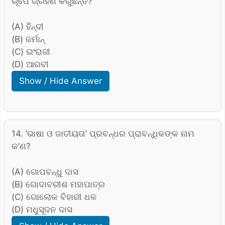
ରୂପେ ଗ୍ରହଣ କରୁଛନ୍ତି?
(A) ହିନ୍ଦୀ
(B) ଜର୍ମାନ୍
(C) ଇଂରାଜୀ
(D) ଆରବୀ
Show / Hide Answer
14. ‘ଭାଷା ଓ ଜାତୀୟତା’ ପ୍ରବନ୍ଧର ପ୍ରାବନ୍ଧିକଙ୍କ ନାମ
କ’ଣ?
(A) ଗୋପବନ୍ଧୁ ଦାସ
(B) ଗୋଦାବରୀଶ ମହାପାତ୍ର
(C) ଗୋଲୋକ ବିହାରୀ ଧଳ
(D) ମଧୁସୂଦନ ଦାସ