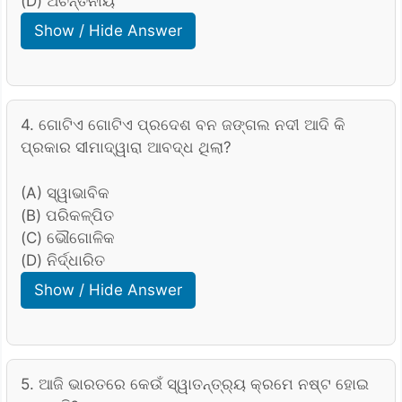
(D) ଅଚିନ୍ତନୀୟ
Show / Hide Answer
4. ଗୋଟିଏ ଗୋଟିଏ ପ୍ରଦେଶ ବନ ଜଙ୍ଗଲ ନଦୀ ଆଦି କି
ପ୍ରକାର ସୀମାଦ୍ୱାରା ଆବଦ୍ଧ ଥିଲା?
(A) ସ୍ୱାଭାବିକ
(B) ପରିକଳ୍ପିତ
(C) ଭୌଗୋଳିକ
(D) ନିର୍ଦ୍ଧାରିତ
Show / Hide Answer
5. ଆଜି ଭାରତରେ କେଉଁ ସ୍ୱାତନ୍ତ୍ର୍ୟ କ୍ରମେ ନଷ୍ଟ ହୋଇ