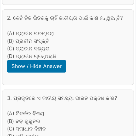
2. କେହି ନିଜ ଭିତରକୁ ଚାହିଁ ଜାତୀୟତା ପାଇଁ କ’ଣ ମନ୍ଥୁଛନ୍ତି?
(A) ପ୍ରାଚୀନ ପରମ୍ପରା
(B) ପ୍ରାଚୀନ ସଂସ୍କୃତି
(C) ପ୍ରାଚୀନ ସଭ୍ୟତା
(D) ପ୍ରାଚୀନ ଗ୍ରନ୍ଥରାଜି
Show / Hide Answer
3. ପ୍ରକୃତରେ ଏ ଜାତୀୟ ସମସ୍ୟା ଭାରତ ପକ୍ଷେ କ’ଣ?
(A) ବିତର୍କର ବିଷୟ
(B) ବଡ଼ ଗୁରୁତର
(C) ସମାଧାନ ବିହୀନ