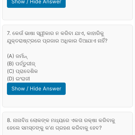
Show / Hide Answer
7. କେଉଁ ଭାଷା ସ୍ୱୀକାର ନ କରିବା ଯାଏ, କାହାରିକୁ
ଯୁକ୍ତରାଷ୍ଟ୍ରରେ ପ୍ରଜାର ଅଧିକାର ଦିଆଯାଏ ନାହିଁ?
(A) ଜର୍ମାନ୍
(B) ପର୍ତ୍ତୁଗୀଜ୍
(C) ପ୍ରାଦେଶିକ
(D) ଇଂରାଜୀ
Show / Hide Answer
8. ନାନାବିଧ ଲୋକଙ୍କ ମଧ୍ୟରେ ଏକତା ରକ୍ଷା କରିବାକୁ
ହେଲେ ସମସ୍ତଙ୍କୁ କ’ଣ ଗ୍ରହଣ କରିବାକୁ ହେବ?