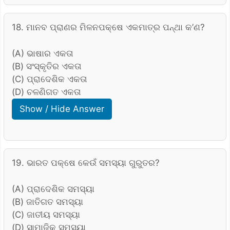
18. ମାନବ ପ୍ରାଣର ମିଳନପକ୍ଷେ ଏକମାତ୍ର ପନ୍ଥା କ’ଣ?
(A) ଭାଷାର ଏକତା
(B) ସଂସ୍କୃତିର ଏକତା
(C) ପ୍ରାଦେଶିକ ଏକତା
(D) ଚଳଣିଗତ ଏକତା
Show / Hide Answer
19. ଭାରତ ପକ୍ଷେ କେଉଁ ସମସ୍ୟା ଗୁରୁତର?
(A) ପ୍ରାଦେଶିକ ସମସ୍ୟା
(B) ଜାତିଗତ ସମସ୍ୟା
(C) ଜାତୀୟ ସମସ୍ୟା
(D) ସାମାଜିକ ସମସ୍ୟା