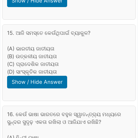
Show / Hide Answer
15. ଆଜି ସମସ୍ତେ କେଉଁଥିପାଇଁ ବ୍ୟାକୁଳ?
(A) ଭାରତୀୟ ଜାତୀୟତା
(B) ଉତ୍କଳୀୟ ଜାତୀୟତା
(C) ପ୍ରାଦେଶିକ ଜାତୀୟତା
(D) ସାଂସ୍କୃତିକ ଜାତୀୟତା
Show / Hide Answer
16. କେଉଁ ଭାଷା ଭାରତରେ ବହୁଳ ସ୍ୱାତନ୍ତ୍ର୍ୟ ମଧ୍ୟରେ
ସୁନ୍ଦର ସୁଦୃଢ଼ ଏକତା ରଖିଲା ଓ ଆଜିଯାଏ ରଖିଛି?
(A) ହିନ୍ଦୀ ଭାଷା