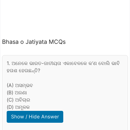
Bhasa o Jatiyata MCQs
1. ଅନେକେ ଭାରତ-ଜାତୀୟତା ଏକାବେଳକେ କ’ଣ ବୋଲି ଭାବି
ହତାଶ ହେଉଛନ୍ତି?
(A) ଅସମ୍ଭବ
(B) ଅଜଣା
(C) ଅବିଚାର
(D) ଅମୂଳକ
Show / Hide Answer