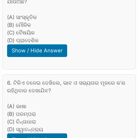
ଯାଉଅଛି?
(A) ସାଂସ୍କୃତିକ
(B) ମୌଳିକ
(C) ବୈଷୟିକ
(D) ପ୍ରାଦେଶିକ
Show / Hide Answer
6. ଟିକିଏ ତଳେଇ ଦେଖିଲେ, ଭାବ ଓ ସଭ୍ୟତାର ମୂଳରେ କ’ଣ
ରହିଥିବାର ଦେଖାଯିବ?
(A) ଭାଷା
(B) ପରମ୍ପରା
(C) ଚିନ୍ତାଧାରା
(D) ସ୍ୱାତନ୍ତ୍ର୍ୟ