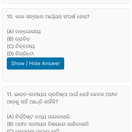
10. କାହା ସଙ୍ଗରେ ଆର୍ଯ୍ୟର ସଂଘର୍ଷ ହେଲା?
(A) ମଙ୍ଗୋଲୀୟ
(B) ଦ୍ରାବିଡ଼
(C) ତିବ୍ବତୀୟ
(D) ନିଗ୍ରିଟୋ
Show / Hide Answer
11. ଭାରତ-ଜାତୀୟତା ପ୍ରତିଷ୍ଠା ପାଇଁ କେହି କେବଳ ଅତୀତ
ଆଡ଼କୁ ଚାହିଁ ଅଛନ୍ତି କାହିଁକି?
(A) ନିର୍ଦ୍ଦିଷ୍ଟ ତଥ୍ୟ ପାଇବାଲାଗି
(B) ଅତୀତ ଜାତୀୟତା ବିଷୟରେ ଜାଣିବାଲାଗି
(C) ପ୍ରେରଣା ପାଇବା ଲାଗି