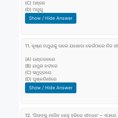
(C) ଅଞ୍ଜନ
(D) ଅଗୁରୁ
Show / Hide Answer
11. କୃଷ୍ଣ ମଥୁରାକୁ ଗଲେ ଯଶୋଦା କେଉଁଠାରେ ନିଜ ଜୀ
(A) ଗଣ୍ଡଜଳରେ
(B) ଯମୁନା ନଦୀରେ
(C) ସମୁଦ୍ରରେ
(D) ପୁଷ୍କରିଣୀରେ
Show / Hide Answer
12. ‘ପିତାଙ୍କୁ ମାଗିବ କେହୁ ହରିରେ ଜୀବଧନ’ – ଏଠାରେ