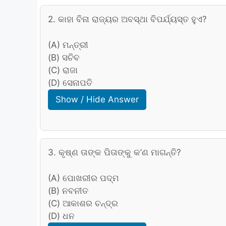
2. କାହା ବିନା ରାଜ୍ୟର ଅବସ୍ଥା ବିପର୍ଯ୍ୟସ୍ତ ହୁଏ?
(A) ମନ୍ତ୍ରୀ
(B) ସଚିବ
(C) ରାଜା
(D) ସେନାପତି
Show / Hide Answer
3. କୃଷ୍ଣ ତାଙ୍କ ପିତାଙ୍କୁ କ’ଣ ମାଗନ୍ତି?
(A) ପୋଖରୀର ପଦ୍ମ
(B) ନବନୀତ
(C) ଆକାଶର ଚନ୍ଦ୍ର
(D) ଧନ