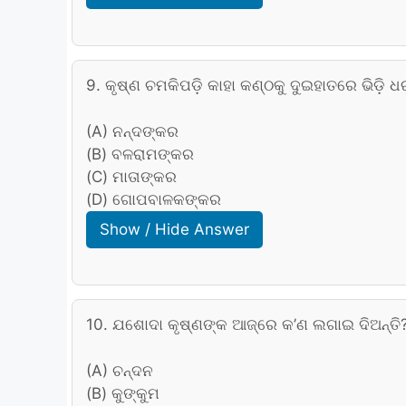
9. କୃଷ୍ଣ ଚମକିପଡ଼ି କାହା କଣ୍ଠକୁ ଦୁଇହାତରେ ଭିଡ଼ି ଧ
(A) ନନ୍ଦଙ୍କର
(B) ବଳରାମଙ୍କର
(C) ମାତାଙ୍କର
(D) ଗୋପବାଳକଙ୍କର
Show / Hide Answer
10. ଯଶୋଦା କୃଷ୍ଣଙ୍କ ଆଜ୍ରେ କ’ଣ ଲଗାଇ ଦିଅନ୍ତି
(A) ଚନ୍ଦନ
(B) କୁଙ୍କୁମ