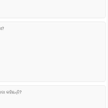
ାଏ?
ଦା କହିଛନ୍ତି?