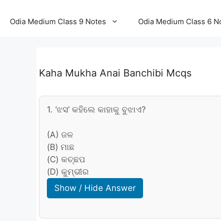
Odia Medium Class 9 Notes
Odia Medium Class 6 N
Kaha Mukha Anai Banchibi Mcqs
1. ‘ଝସ’ କହିଲେ କାହାକୁ ବୁଝାଏ?
(A) ଜଳ
(B) ମାଛ
(C) କଚ୍ଛପ
(D) କୁମ୍ଭୀର
Show / Hide Answer