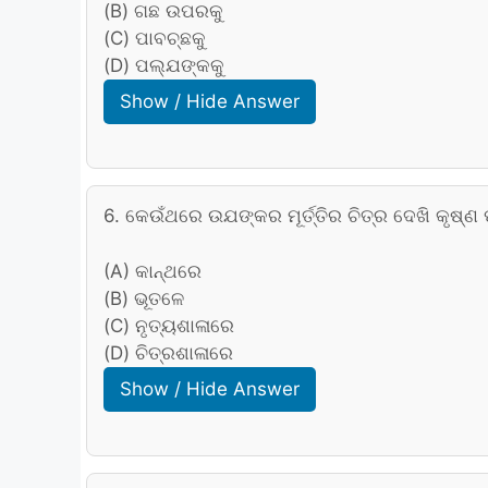
(B) ଗଛ ଉପରକୁ
(C) ପାବଚ୍ଛକୁ
(D) ପଲ୍ଯଙ୍କକୁ
Show / Hide Answer
6. କେଉଁଥରେ ଉଯଙ୍କର ମୂର୍ତ୍ତିର ଚିତ୍ର ଦେଖି କୃଷ
(A) କାନ୍ଥରେ
(B) ଭୂତଳେ
(C) ନୃତ୍ୟଶାଳାରେ
(D) ଚିତ୍ରଶାଳାରେ
Show / Hide Answer