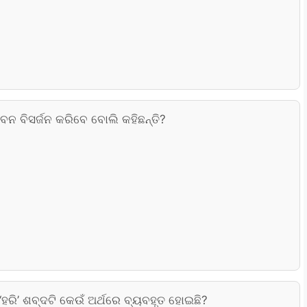
ବନ ବିସର୍ଜନ କରିବେ ବୋଲି କହିଛନ୍ତି?
 ‘ହରି’ ଶବ୍ଦଟି କେଉଁ ଅର୍ଥରେ ବ୍ୟବହୃତ ହୋଇଛି?