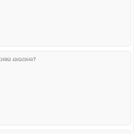
୍ଣ ପଳାଇ ଯାଇଥଲେ?