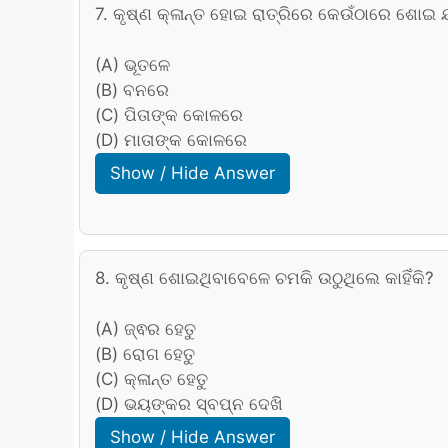
7. କୃଷ୍ଣ କ୍ଳାନ୍ତ ହୋଇ ରାତ୍ରିରେ କେଉଁଠାରେ ଶୋଇ
(A) ଭୂତଳେ
(B) ବନରେ
(C) ପିତାଙ୍କ କୋଳରେ
(D) ମାତାଙ୍କ କୋଳରେ
Show / Hide Answer
8. କୃଷ୍ଣ ଶୋଇଥିବାବେଳେ ଚମକି ଉଠୁଥିଲେ କାହିଁକି?
(A) ଜ୍ଵର ହେତୁ
(B) ରୋଗ ହେତୁ
(C) କ୍ଳାନ୍ତ ହେତୁ
(D) ଭୟଙ୍କର ସ୍ବପ୍ନ ଦେଖି
Show / Hide Answer