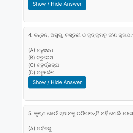
Show / Hide Answer
4. ଚନ୍ଦନ, ଅଗୁରୁ, କସ୍ତୁରୀ ଓ କୁଙ୍କୁମକୁ କ’ଣ କୁହାଯ
(A) ଚତୁଃସମ
(B) ଚତୁଃରସ
(C) ଚତୁର୍ଦ୍ରବ୍ଯ
(D) ଚତୁର୍ଲେପ
Show / Hide Answer
5. କୃଷ୍ଣ କେଉଁ ସ୍ଥାନକୁ ଉଠିପାରନ୍ତି ନାହିଁ ବୋଲି ଯଶୋ
(A) ପର୍ବତକୁ