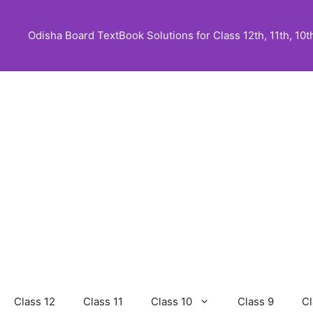
Skip
to
Odisha Board TextBook Solutions for Class 12th, 11th, 10th,
content
Class 12
Class 11
Class 10
Class 9
Cl