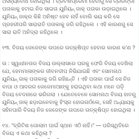
ଅସହ୍ୟବୋଧ ହୋଇଥିଲା । ବ୍ରିଟିଶପ୍ରେମୀ ହେବାରୁ ସେ ତ୍ରିରଙ୍ଗା
ପତାକାକୁ ହଟାଇ ନିଜ ସାଇତା ୟୁନିୟନ୍ ଜାକ୍ ପତାକା ଉଡ଼ାଇଥିଲେ ।
ୟୁନିୟନ୍ ଜାକ୍‌ର କିଛି ଅନିଷ୍ଟ ହେବ ନାହିଁ ବୋଲି ଭୟ କରି ସେ
ପ୍ରହରୀପରି ସାରାରାତି ପତାକାକୁ ଜଗି ରହିଥିଲେ । ଏହି କାରଣରୁ ସେ
ସାରା ରାତି ଅନିଦ୍ରା ରହିଥିଲେ ।
୧୩. ବିଜୟ ଜେଜେଙ୍କ ଉପରେ ଉତ୍‌କ୍ଷିପ୍ତ ହେବାର କାରଣ କ’ଣ ?
ଉ : ସ୍ୱାଧୀନତାର ବିଜୟ ଉଲ୍ଲାସରେ ଘରକୁ ଫେରି ବିଜୟ ଦେଖିଲା
ଯେ, ହେମମାଳାଙ୍କର ଜୀବନଦୀପ ନିଭିଯାଇଛି ଏବଂ ସୋମନାଥ
ୟୁନିୟନ୍ ଜାକ୍ ପତାକାକୁ ଜଗି ରହିଛନ୍ତି । ଏହି ପତାକା ପାଇଁ ସେ ନିଜ
ବାପା ଓ ଆଦରର ଜେଜେମାଆଙ୍କୁ ହରାଇଥିବା କଥା ମନେ ପଡ଼ି
ବିଜୟ ବେଦନାରେ ଭରିଗଲା । ଯେତେବେଳେ ସୋମନାଥ ବିଜୟ ହାତରୁ
ୟୁନିୟନ୍ ଜାକ୍ ଛଡ଼ାଇନେବାକୁ ହିଂସ୍ର ହୋଇଉଠିଲେ, ସେହି ଅନ୍ୟାୟକୁ
ସହିନପାରି ବିଜୟ ନିଜ ଜେଜେଙ୍କ ଉପରେ ଉତ୍‌କ୍ଷିପ୍ତ ହୋଇଥିଲା ।
୧୪. “ବ୍ରିଟିଶ ଗୋଲାମ ପାଇଁ ସ୍ଥାନ ଏଠି ନାହିଁ।” — ପରିସ୍ଥିତିରେ
ବିଜୟ ଏ କଥା କହିଥିଲା ?