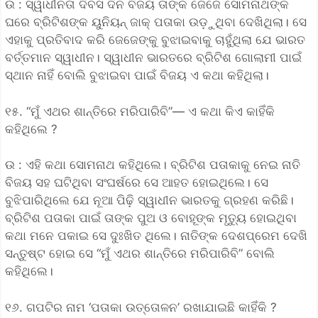
ଉ : ସ୍ୱାଧୀନତା ଦିବସ ଦିନ ବିଜୟ ତାଙ୍କ ଜେଜେ ସୋମନାଥଙ୍କ
ଘରେ ବ୍ରିଟିଶଙ୍କ ୟୁନିୟନ୍ ଜାକ୍ ପତାକା ଉଡ଼ୁଥିବା ଦେଖିଥିଲା। ସେ
ଏହାକୁ ପ୍ରତିବାଦ କରି ଜେଜେଙ୍କୁ ବୁଝାଇବାକୁ ଚାହୁଁଥିଲା ଯେ ଭାରତ
ବର୍ତ୍ତମାନ ସ୍ୱାଧୀନ। ସ୍ୱାଧୀନ ଭାରତରେ ବ୍ରିଟିଶ ଗୋଲାମୀ ପାଇଁ
ସ୍ଥାନ ନାହିଁ ବୋଲି ବୁଝାଇବା ପାଇଁ ବିଜୟ ଏ କଥା କହିଥିଲା।
୧୫. “ମୁଁ ଏଥର ଶାନ୍ତିରେ ମରିପାରିବି”— ଏ କଥା କିଏ କାହିଁକି
କହିଥିଲେ ?
ଉ : ଏହି କଥା ସୋମନାଥ କହିଥିଲେ। ବ୍ରିଟିଶ ପତାକାକୁ ନେଇ ନାତି
ବିଜୟ ସହ ଘଟିଥିବା ସଂଘର୍ଷରେ ସେ ଆହତ ହୋଇଥିଲେ। ସେ
ବୁଝିପାରିଥିଲେ ଯେ ନୂଆ ପିଢ଼ି ସ୍ୱାଧୀନ ଭାରତକୁ ଗ୍ରହଣ କରିଛି।
ବ୍ରିଟିଶ ପତାକା ପାଇଁ ତାଙ୍କ ପୁଅ ଓ ବୋହୂଙ୍କ ମୃତ୍ୟୁ ହୋଇଥିବା
କଥା ମନେ ପକାଇ ସେ ଦୁଃଖିତ ଥିଲେ। ନାତିଙ୍କ ଦେଶପ୍ରେମ ଦେଖି
ସନ୍ତୁଷ୍ଟ ହୋଇ ସେ “ମୁଁ ଏଥର ଶାନ୍ତିରେ ମରିପାରିବି” ବୋଲି
କହିଥିଲେ।
୧୬. ଗପଟିର ନାମ ‘ପତାକା ଉତ୍ତୋଳନ’ ରଖାଯାଇଛି କାହିଁକି ?