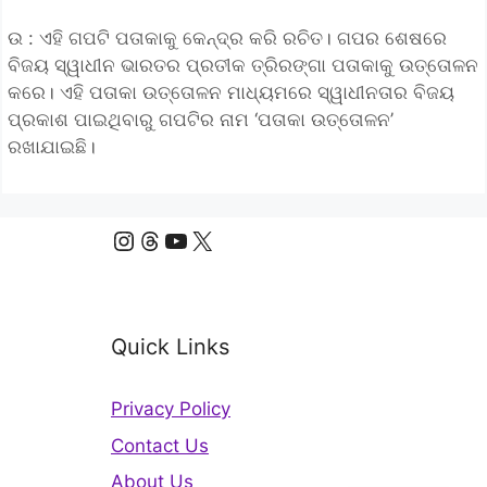
ଉ : ଏହି ଗପଟି ପତାକାକୁ କେନ୍ଦ୍ର କରି ରଚିତ। ଗପର ଶେଷରେ
ବିଜୟ ସ୍ୱାଧୀନ ଭାରତର ପ୍ରତୀକ ତ୍ରିରଙ୍ଗା ପତାକାକୁ ଉତ୍ତୋଳନ
କରେ। ଏହି ପତାକା ଉତ୍ତୋଳନ ମାଧ୍ୟମରେ ସ୍ୱାଧୀନତାର ବିଜୟ
ପ୍ରକାଶ ପାଇଥିବାରୁ ଗପଟିର ନାମ ‘ପତାକା ଉତ୍ତୋଳନ’
ରଖାଯାଇଛି।
Instagram
Threads
YouTube
X
Quick Links
Privacy Policy
Contact Us
About Us