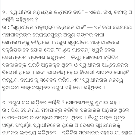
୫. “ସ୍ୱାଧୀନତା ମନୁଷ୍ୟର ଜନ୍ମଗତ ଦାବି” – ଏକଥା କିଏ, କାହାକୁ ଓ
କାହିଁକି କହିଥିଲେ ?
ଉ : “ସ୍ୱାଧୀନତା ମନୁଷ୍ୟର ଜନ୍ମଗତ ଦାବି” — ଏହି କଥା ସୋମନାଥ
ମହାପାତ୍ରଙ୍କ ଜ୍ୟେଷ୍ଠପୁତ୍ର ଅରୁଣ ତାଙ୍କର ବାପା
ସୋମନାଥଙ୍କୁ କହିଥିଲେ । ଅରୁଣ ସ୍ୱାଧୀନତା ଆନ୍ଦୋଳନରେ
ସକ୍ରିୟଭାବେ ଯୋଗ ଦେଇ “ବନ୍ଦେ ମାତରମ୍” ଧ୍ୱନି ଦେଇ
ଦେଶପ୍ରେମ ପ୍ରକାଶ କରୁଥିଲେ । କିନ୍ତୁ ସୋମନାଥ ବ୍ରିଟିଶ
ସରକାରଙ୍କ ପ୍ରତି ଅନୁରକ୍ତ ଥିଲେ ଓ ସ୍ୱାଧୀନତା ଆନ୍ଦୋଳନର
ବିରୋଧୀ ଥିଲେ । ଜଣେ ଭାରତୀୟ ହୋଇ ବିଦେଶୀ ଶାସନର ଗୋଲାମି
କରୁଥିବା ବାପାଙ୍କୁ ସଚେତନ କରିବା ଏବଂ ସ୍ୱାଧୀନତାର ମହତ୍ୱ
ବୁଝାଇବା ଉଦ୍ଦେଶ୍ୟରେ ଅରୁଣ ଏହି କଥା କହିଥିଲେ ।
୬. ଅରୁଣ ଘର ଛାଡ଼ିଲେ କାହିଁକି ? ସୋମନାଥଙ୍କୁ ଶୁଣାଇ କହ ।
ଉ : ପିତା ସୋମନାଥ ମହାପାତ୍ର ବ୍ରିଟିଶ ସରକାରର ଅନୁଗତ ଥିଲେ
ଓ ପଦ–ପଦବୀର ମୋହରେ ଆବଦ୍ଧ ଥିଲେ । କିନ୍ତୁ ତାଙ୍କ ପୁତ୍ର
ଅରୁଣ ସଂପୂର୍ଣ୍ଣ ସ୍ୱାଧୀନଚେତା ଥିଲେ ଓ ଦେଶର ସ୍ୱାଧୀନତାକୁ
ଜୀବନର ଲକ୍ଷ୍ୟ କରିଥିଲେ । ବ୍ରିଟିଶ ସରକାରର ସହଯୋଗୀ ହୋଇ