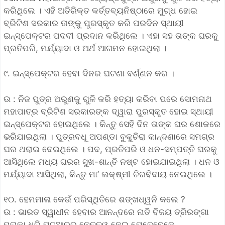
କରିଥିଲେ । ଏହି ଅତିରିକ୍ତ କର୍ତ୍ତବ୍ୟନିଷ୍ଠାରେ ମୁଗ୍ଧ ହୋଇ
ବ୍ରିଟିଶ ସରକାର ତାଙ୍କୁ ପୁରସ୍କୃତ କରି ପରଦିନ ସ୍ଥାୟୀ
ଇନ୍‌ସ୍ପେକ୍ଟର ପଦବୀ ପ୍ରଦାନ କରିଥିଲେ । ଏହା ସହ ତାଙ୍କ ଘରକୁ
ପ୍ରତିପରି, ମର୍ଯ୍ୟାଦା ଓ ଅର୍ଥ ଆଗମନ ହୋଇଥିଲା ।
୯. ଇନ୍‌ସ୍ପେକ୍ଟର ହେବା ଦିନର ଘଟଣା ବର୍ଣ୍ଣନ କର ।
ଉ : ନିଜ ପୁତ୍ର ଅରୁଣକୁ ଗୁଳି କରି ହତ୍ୟା କରିବା ପରେ ସୋମନାଥ
ମହାପାତ୍ର ବ୍ରିଟିଶ ସରକାରଙ୍କ ଦ୍ୱାରା ପୁରସ୍କୃତ ହୋଇ ସ୍ଥାୟୀ
ଇନ୍‌ସ୍ପେକ୍ଟର ହୋଇଥିଲେ । କିନ୍ତୁ ସେହି ଦିନ ତାଙ୍କ ଘର ଶୋକରେ
ଭରିଯାଇଥିଲା । ପୁତ୍ରବଧୂ ଅପଣ୍ଡା ବୁକୁଚିରା କାନ୍ଦଣାରେ ସମଗ୍ର
ଘର ଥରାଇ ଦେଇଥିଲେ । ପଦ, ପ୍ରତିପରି ଓ ଧନ-ସମ୍ପତ୍ତି ଘରକୁ
ଆସିଥିଲେ ମଧ୍ୟ ଘରର ସୁଖ-ଶାନ୍ତି ନଷ୍ଟ ହୋଇଯାଇଥିଲା । ଧନ ଓ
ମର୍ଯ୍ୟାଦା ଆସିଥିଲା, କିନ୍ତୁ ମା’ ଲକ୍ଷ୍ମୀ ଚିରବିଦାୟ ନେଇଥିଲେ ।
୧୦. ହେମମାଳା କେଉଁ ପରିସ୍ଥିତିରେ ଶଙ୍ଖଧ୍ୱନି କଲେ ?
ଉ : ଭାରତ ସ୍ୱାଧୀନ ହେବାର ଆନନ୍ଦରେ ନାତି ବିଜୟ ତ୍ରିରଙ୍ଗା
ପତାକା ଧରି ପଟୁଆରର ନେତୃତ୍ୱ ନେଇ ଯେତେବେଳେ