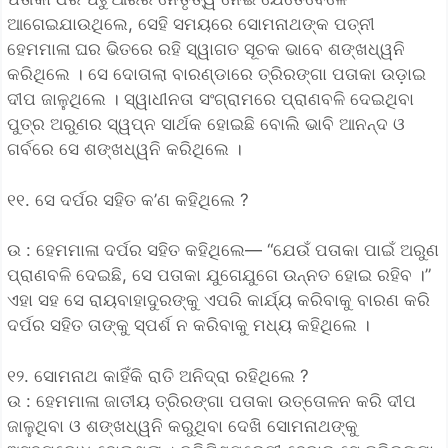
ଆଗେଇଯାଉଥିଲେ, ସେହି ସମୟରେ ସୋମନାଥଙ୍କ ପତ୍ନୀ
ହେମମାଳା ଘର ଭିତରେ ରହି ସ୍ୱାଗତ ସୂଚକ ଭାବେ ଶଙ୍ଖଧ୍ୱନି
କରିଥିଲେ । ସେ ଦୋତାଲା ବାରଣ୍ଡାରେ ତ୍ରିରଙ୍ଗା ପତାକା ଉଡ଼ାଇ
ଦୀପ ଜାଳୁଥିଲେ । ସ୍ୱାଧୀନତା ସଂଗ୍ରାମରେ ପ୍ରାଣବଳି ଦେଇଥିବା
ପୁତ୍ର ଅରୁଣର ସ୍ୱପ୍ନ ସାର୍ଥକ ହୋଇଛି ବୋଲି ଭାବି ଆନନ୍ଦ ଓ
ଗର୍ବରେ ସେ ଶଙ୍ଖଧ୍ୱନି କରିଥିଲେ ।
୧୧. ସେ ଦର୍ପର ସହିତ କ’ଣ କହିଥିଲେ ?
ଉ : ହେମମାଳା ଦର୍ପର ସହିତ କହିଥିଲେ— “ଯେଉଁ ପତାକା ପାଇଁ ଅରୁଣ
ପ୍ରାଣବଳି ଦେଇଛି, ସେ ପତାକା ଯୁଗେଯୁଗେ ଉନ୍ନତ ହୋଇ ରହିବ ।”
ଏହା ସହ ସେ ରାୟବାହାଦୁରଙ୍କୁ ଏପରି କାର୍ଯ୍ୟ କରିବାକୁ ବାରଣ କରି
ଦର୍ପର ସହିତ ତାଙ୍କୁ ସ୍ପର୍ଶ ନ କରିବାକୁ ମଧ୍ୟ କହିଥିଲେ ।
୧୨. ସୋମନାଥ କାହିଁକି ରାତି ଅନିଦ୍ରା ରହିଥିଲେ ?
ଉ : ହେମମାଳା ଜାତୀୟ ତ୍ରିରଙ୍ଗା ପତାକା ଉତ୍ତୋଳନ କରି ଦୀପ
ଜାଳୁଥିବା ଓ ଶଙ୍ଖଧ୍ୱନି କରୁଥିବା ଦେଖି ସୋମନାଥଙ୍କୁ