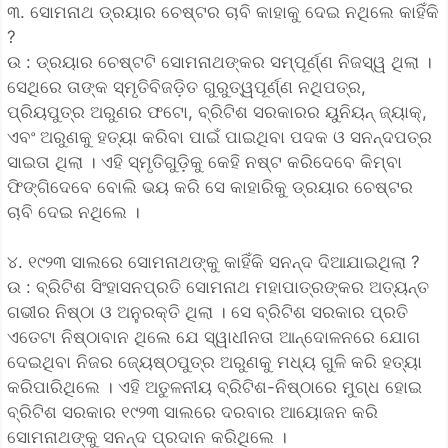
୩. ସୋମନାଥ ଡ୍ରୟାର ଚେଷ୍ଟର ଚାବି କାହାକୁ ଦେଇ ନଥିଲେ କାହିଁକି
?
ଉ : ଡ୍ରୟାର ଚେଷ୍ଟଟି ସୋମନାଥଙ୍କର ସମ୍ପୂର୍ଣ୍ଣ ନିଜସ୍ୱ ଥିଲା ।
ସେଥିରେ ତାଙ୍କ ସ୍ମୃତିବିଜଡ଼ିତ ଗୁରୁତ୍ୱପୂର୍ଣ୍ଣ ନଥିପତ୍ର,
ପ୍ରିୟପୁତ୍ର ଅରୁଣର ଫଟୋ, ବ୍ରିଟିଶ ସରକାରର ୟୁନିୟନ୍ ଜ୍ୟାକ୍,
ଏବଂ ଅରୁଣକୁ ହତ୍ୟା କରିବା ପାଇଁ ପାଇଥିବା ପଦକ ଓ ସନନ୍ଦପତ୍ର
ସାଇତା ଥିଲା । ଏହି ସ୍ମୃତିଗୁଡ଼ିକୁ କେହି ନଷ୍ଟ କରିଦେବେ କିମ୍ବା
ଫିଙ୍ଗିଦେବେ ବୋଲି ଭୟ କରି ସେ କାହାରିକୁ ଡ୍ରୟାର ଚେଷ୍ଟର
ଚାବି ଦେଇ ନଥିଲେ ।
୪. ୧୯୨୩ ସାଲରେ ସୋମନାଥଙ୍କୁ କାହିଁକି ସନନ୍ଦ ଦିଆଯାଇଥିଲା ?
ଉ : ବ୍ରିଟିଶ ସିଂହାସନପ୍ରତି ସୋମନାଥ ମହାପାତ୍ରଙ୍କର ଅତ୍ୟନ୍ତ
ଗଭୀର ନିଷ୍ଠା ଓ ଅନୁରକ୍ତି ଥିଲା । ସେ ବ୍ରିଟିଶ ସରକାର ପ୍ରତି
ଏତେଟା ନିଷ୍ଠାବାନ ଥିଲେ ଯେ ସ୍ୱାଧୀନତା ଆନ୍ଦୋଳନରେ ଯୋଗ
ଦେଇଥିବା ନିଜର ଜ୍ୟେଷ୍ଠପୁତ୍ର ଅରୁଣକୁ ମଧ୍ୟ ଗୁଳି କରି ହତ୍ୟା
କରିପାରିଥିଲେ । ଏହି ଅତୁଳନୀୟ ବ୍ରିଟିଶ-ନିଷ୍ଠାରେ ମୁଗ୍ଧ ହୋଇ
ବ୍ରିଟିଶ ସରକାର ୧୯୨୩ ସାଲରେ ଦରବାର ଆୟୋଜନ କରି
ସୋମନାଥଙ୍କୁ ସନନ୍ଦ ପ୍ରଦାନ କରିଥିଲେ ।