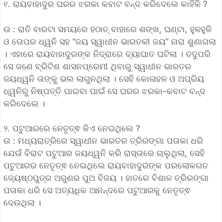
୧. ରାୟବାହାଦୁର ଘରର ଝରକା କବାଟ ବନ୍ଦ କରିଦେଲେ କାହିଁକି ?
ଉ : ରାତି ବାରଟା ସମୟରେ ହଠାତ୍ ବାହାରେ ଶଙ୍ଖ, ଘଣ୍ଟା, ହୁଳହୁଳି
ଓ ତୋପର ଧ୍ୱନି ସହ “ଜୟ ସ୍ୱାଧୀନ ଭାରତକୀ ଜୟ” ନାରା ଶୁଣାଗଲା
। ଏହାରେ ରାୟବାହାଦୁରଙ୍କ ନିଦ୍ରାରେ ବ୍ୟାଘାତ ଘଟିଲା । ତଦୁପରି
ସେ ଜଣେ ବ୍ରିଟିଶ ଶାସନପ୍ରେମୀ ଥିବାରୁ ସ୍ୱାଧୀନ ଭାରତର
ଜୟଧ୍ୱନି ତାଙ୍କୁ ଭଲ ଲାଗୁନଥିଲା । ସେହି କୋଳାହଳ ଓ ଅପ୍ରିୟ
ଧ୍ୱନିରୁ ନିଷ୍ପତ୍ତି ପାଇବା ପାଇଁ ସେ ଘରର ଝରକା-କବାଟ ବନ୍ଦ
କରିଦେଲେ ।
୨. ପଟୁଆରରେ ନେତୃତ୍ଵ କିଏ ନେଇଥିଲେ ?
ଉ : ମଧ୍ୟରାତ୍ରିରେ ସ୍ୱାଧୀନ ଭାରତର ତ୍ରିରଙ୍ଗା ପତାକା ଧରି
ଯେଉଁ ବିରାଟ ପଟୁଆର ଜୟଧ୍ୱନି କରି ରାସ୍ତାରେ ଚାଲୁଥିଲା, ସେହି
ପଟୁଆରର ନେତୃତ୍ଵ ନେଇଥିଲେ ରାୟବାହାଦୁରଙ୍କ ପରଲୋକଗତ
ଜ୍ୟେଷ୍ଠପୁତ୍ର ଅରୁଣର ପୁଅ ବିଜୟ । ହାତରେ ବିଶାଳ ତ୍ରିରଙ୍ଗା
ପତାକା ଧରି ସେ ଅତ୍ୟଧିକ ଆନନ୍ଦରେ ପଟୁଆରକୁ ନେତୃତ୍ଵ
ଦେଉଥିଲା ।