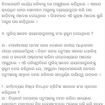
ନିମକହାରାମି କାର୍ଯ୍ୟ କରିବାକୁ ସେ ଅସ୍ୱୀକାର କରିଥିଲେ । ଏହାରେ
କ୍ରୋଧିତ ହୋଇ ସୋମନାଥ ଅରୁଣକୁ ତ୍ୟଜ୍ୟପୁତ୍ର କରି ଘର
ଛାଡ଼ିବାକୁ ଆଦେଶ ଦେଇଥିଲେ । ପିତାଙ୍କର ଏହି ରୁକ୍ଷ ଆଦେଶ ଶୁଣି
ଅରୁଣ ଘର ଛାଡ଼ିଥିଲେ ।
୭. ପୁଲିସ୍ ସାହେବ ରାୟବାହାଦୁରଙ୍କୁ କ’ଣ ହୁକୁମ ଦେଇଥିଲେ ?
ଉ : ଚଉରୀଚଉରା ଘଟଣା ପରେ ଦେଶରେ ଜାତୀୟ ଆନ୍ଦୋଳନ
ତୀବ୍ର ହୋଇଉଠିଥିଲା । ବିରାଟ ଜନତା ପଟୁଆର ସହରର ପୋଲିସ୍
ଥାନା ଓ କଚେରୀ ଆକ୍ରମଣ କରିବା ଉଦ୍ଦେଶ୍ୟରେ ଆଗେଇ
ଆସୁଥିଲେ । ଏହି ପରିସ୍ଥିତିରେ ପୁଲିସ୍ ସାହେବ ରାୟବାହାଦୁରଙ୍କୁ
ହୁକୁମ ଦେଇ କହିଥିଲେ ଯେ, ଆସୁଥିବା ଆକ୍ରମଣକାରୀ ଜନତାର
ପଟୁଆରକୁ ସମୂଲେ ଦମନ କରିବାର ସମ୍ପୂର୍ଣ୍ଣ ଦାୟିତ୍ୱ ତାଙ୍କର ।
୮. କର୍ତ୍ତବ୍ୟର ନିଷ୍ଠା ନିମନ୍ତେ ବ୍ରିଟିଶ ସରକାର କ’ଣ ପ୍ରଦାନ
କରିଥିଲେ ?
ଉ : ବିପ୍ଲବୀ ଜନତାଙ୍କ ପଟୁଆରକୁ ଦମନ କରିବା ସମୟରେ
ସୋମନାଥ ମହାପାତ୍ର ନିଜ ଜ୍ୟେଷ୍ଠପୁତ୍ର ଅରୁଣକୁ ଗୁଳି କରି ହତ୍ୟା