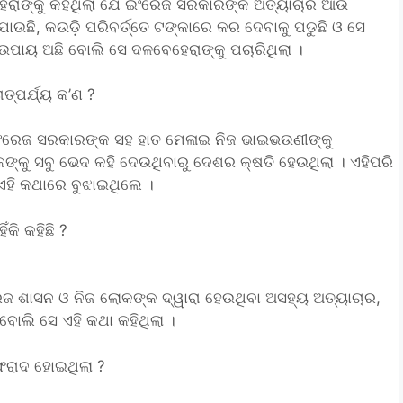
େହେରାଙ୍କୁ କହିଥିଲା ଯେ ଇଂରେଜ ସରକାରଙ୍କ ଅତ୍ୟାଚାର ଆଉ
ାଯାଉଛି, କଉଡ଼ି ପରିବର୍ତ୍ତେ ଟଙ୍କାରେ କର ଦେବାକୁ ପଡୁଛି ଓ ସେ
ଣ ଉପାୟ ଅଛି ବୋଲି ସେ ଦଳବେହେରାଙ୍କୁ ପଚାରିଥିଲା ।
ତ୍ପର୍ଯ୍ୟ କ’ଣ ?
 ଇଂରେଜ ସରକାରଙ୍କ ସହ ହାତ ମେଳାଇ ନିଜ ଭାଇଭଉଣୀଙ୍କୁ
୍କୁ ସବୁ ଭେଦ କହି ଦେଉଥିବାରୁ ଦେଶର କ୍ଷତି ହେଉଥିଲା । ଏହିପରି
ଏହି କଥାରେ ବୁଝାଇଥିଲେ ।
କି କହିଛି ?
ଂରେଜ ଶାସନ ଓ ନିଜ ଲୋକଙ୍କ ଦ୍ୱାରା ହେଉଥିବା ଅସହ୍ୟ ଅତ୍ୟାଚାର,
ୋଲି ସେ ଏହି କଥା କହିଥିଲା ।
େରାଦ ହୋଇଥିଲା ?