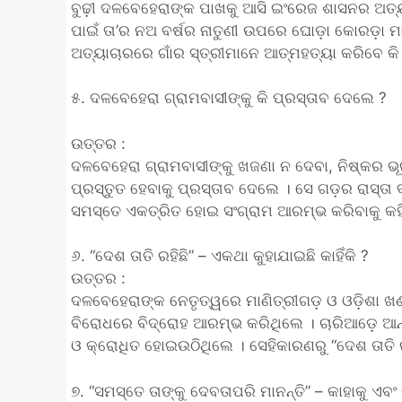
ବୁଢ଼ୀ ଦଳବେହେରାଙ୍କ ପାଖକୁ ଆସି ଇଂରେଜ ଶାସନର ଅତ୍
ପାଇଁ ତା’ର ନଅ ବର୍ଷର ନାତୁଣୀ ଉପରେ ଘୋଡ଼ା କୋରଡ଼ା ମ
ଅତ୍ୟାଚାରରେ ଗାଁର ସ୍ତ୍ରୀମାନେ ଆତ୍ମହତ୍ୟା କରିବେ କି ନ
୫. ଦଳବେହେରା ଗ୍ରାମବାସୀଙ୍କୁ କି ପ୍ରସ୍ତାବ ଦେଲେ ?
ଉତ୍ତର :
ଦଳବେହେରା ଗ୍ରାମବାସୀଙ୍କୁ ଖଜଣା ନ ଦେବା, ନିଷ୍କର ଭ
ପ୍ରସ୍ତୁତ ହେବାକୁ ପ୍ରସ୍ତାବ ଦେଲେ । ସେ ଗଡ଼ର ରାସ୍ତା 
ସମସ୍ତେ ଏକତ୍ରିତ ହୋଇ ସଂଗ୍ରାମ ଆରମ୍ଭ କରିବାକୁ କହ
୬. “ଦେଶ ତାତି ରହିଛି” – ଏକଥା କୁହାଯାଇଛି କାହିଁକି ?
ଉତ୍ତର :
ଦଳବେହେରାଙ୍କ ନେତୃତ୍ୱରେ ମାଣିତ୍ରୀଗଡ଼ ଓ ଓଡ଼ିଶ
ବିରୋଧରେ ବିଦ୍ରୋହ ଆରମ୍ଭ କରିଥିଲେ । ଚାରିଆଡ଼େ ଆନ୍
ଓ କ୍ରୋଧିତ ହୋଇଉଠିଥିଲେ । ସେହିକାରଣରୁ “ଦେଶ ତାତି ର
୭. “ସମସ୍ତେ ତାଙ୍କୁ ଦେବତାପରି ମାନନ୍ତି” – କାହାକୁ ଏବଂ କା