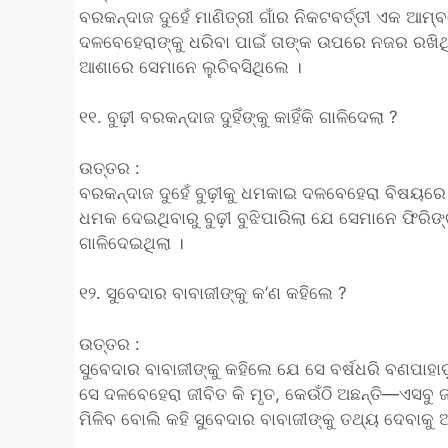
ବରକନ୍ଦାଜ ଦୁହେଁ ମାଣିତ୍ରୀ ଗାଁର ନିକଟବର୍ତ୍ତୀ ଏକ ଆମ
ଦଳବେହେରାଙ୍କୁ ଧରିବା ପାଇଁ ତାଙ୍କ ଉପରେ ନଜର ରଖିଥ
ଆଶାରେ ସେମାନେ ଲୁଚିବସିଥିଲେ ।
୧୧. ବୁଢ଼ୀ ବରକନ୍ଦାଜ ଦୁହିଁଙ୍କୁ କାହିଁକି ଗାଳିଦେଲା ?
ଉତ୍ତର :
ବରକନ୍ଦାଜ ଦୁହେଁ ବୁଢ଼ୀକୁ ଧମକାଇ ଦଳବେହେରା ବିଷୟରେ 
ଧମକ ଦେଇଥିବାରୁ ବୁଢ଼ୀ ବୁଝିପାରିଲା ଯେ ସେମାନେ ଫିରି
ଗାଳିଦେଇଥିଲା ।
୧୨. ସୁବେଦାର ବାବାଜୀଙ୍କୁ କ’ଣ କହିଲେ ?
ଉତ୍ତର :
ସୁବେଦାର ବାବାଜୀଙ୍କୁ କହିଲେ ଯେ ସେ ବର୍ଷଧରି ବଣପାହାଡ
ସେ ଦଳବେହେରା ଜୀବିତ କି ମୃତ, କେଉଁଠି ଅଛନ୍ତି—ଏସବୁ ଜ
ମିଳିବ ବୋଲି କହି ସୁବେଦାର ବାବାଜୀଙ୍କୁ ତଥ୍ୟ ଦେବାକୁ