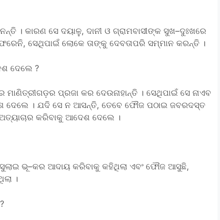
ନ୍ତି । କାରଣ ସେ ଦୟାଳୁ, ଦାନୀ ଓ ଗ୍ରାମବାସୀଙ୍କ ସୁଖ–ଦୁଃଖରେ
 ଫେରେନି, ସେଥିପାଇଁ ଲୋକେ ତାଙ୍କୁ ଦେବତାପରି ସମ୍ମାନ କରନ୍ତି ।
ଦେଶ ଦେଲେ ?
ାଣିତ୍ରୀଗଡ଼ର ପ୍ରଜା କର ଦେଉନାହାନ୍ତି । ସେଥିପାଇଁ ସେ ନାଏବ
େଶ ଦେଲେ । ଯଦି ସେ ନ ଆସନ୍ତି, ତେବେ ଫୌଜ ପଠାଇ ଜବରଦସ୍ତ
ଅତ୍ୟାଚାର କରିବାକୁ ଆଦେଶ ଦେଲେ ।
ସୁଲାଇ ଭୂ–କର ଆଦାୟ କରିବାକୁ କହିଥିଲା ଏବଂ ଫୌଜ ଆସୁଛି,
ିଲା ।
 ?