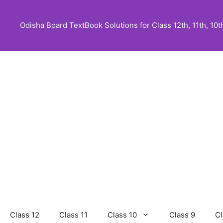
Skip
to
Odisha Board TextBook Solutions for Class 12th, 11th, 10th,
content
Class 12
Class 11
Class 10
Class 9
Cl