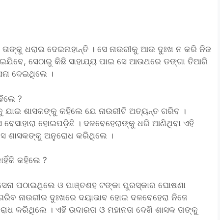
ତାଙ୍କୁ ଧରାଇ ଦେଇନାହାନ୍ତି । ସେ ନାଉରୀକୁ ଆଉ ଦୁଃଖ ନ କରି ନିଜ
ନେଇଯିବେ, ସେଠାରୁ କିଛି ସାହାଯ୍ୟ ପାଇ ସେ ଆଉଥରେ ଡଙ୍ଗା ତିଆରି
ସନା ଦେଇଥିଲେ ।
ହିଲେ ?
କୁ ଯାଇ ଶାସକଙ୍କୁ କହିଲେ ଯେ ନାଉରୀଟି ଅତ୍ୟନ୍ତ ଗରିବ ।
 ବେସାହାରା ହୋଇପଡ଼ିଛି । ଦଳବେହେରାଙ୍କୁ ଧରି ଆଣିଥିବା ଏହି
 ସେ ଶାସକଙ୍କୁ ଅନୁରୋଧ କରିଥିଲେ ।
ହିଁକି କହିଲେ ?
 ସେନା ପଠାଇଥିଲେ ଓ ପାଞ୍ଚଶହ ଟଙ୍କା ପୁରସ୍କାର ଘୋଷଣା
୍ତୁ ଗରିବ ନାଉରୀର ଦୁଃଖରେ ଦୟାଭାବ ହୋଇ ଦଳବେହେରା ନିଜେ
ୁରୋଧ କରିଥିଲେ । ଏହି ଉଦାରତା ଓ ମହାନତା ଦେଖି ଶାସକ ତାଙ୍କୁ