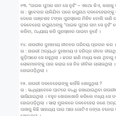
୧୩. “ପାଇକ ପୁଅର ନାମ ସେ ନୁହଁ” – ଏକଥା କିଏ, କାହାକୁ ଓ 
ଉ : ସୁବେଦାର ଚାଲିଯିବା ପରେ ରଘୁନାଥ ଦଳବେହେରାଙ୍କ
ଦେଲେ ପାଞ୍ଚଶହ ଟଙ୍କା ପୁରସ୍କାର ମିଳିବ ବୋଲି ଜାଣି ରଘୁ
ଦଳବେହେରା ରଘୁନାଥଙ୍କୁ “ପାଇକ ପୁଅର ନାମ ସେ ନୁହଁ”
କରିବା, ଅନ୍ୟାୟ କରି ପୁରସ୍କାର ପାଇବା ନୁହେଁ ।
୧୪. ନାଉରୀର ଦୁଃଖମୟ ଜୀବନର ପରିଚୟ ପ୍ରଦାନ କର 
ଉ : ନାଉରୀ ଅତ୍ୟନ୍ତ ଦୁଃଖମୟ ଓ ଦରିଦ୍ର ଜୀବନ ଜୀଉଥ
କୁଡ଼ିଆରେ ସେ ରହୁଥିଲା । ଛପର ଛାଣି ମଧ୍ୟ କଣା ଥିବାରୁ
ଲୋକମାନଙ୍କୁ ପାର କରାଇ ସେ ନିଜ ଜୀବିକା ଚାଲାଉଥିଲା । କି
ହୋଇପଡ଼ିଥିଲା ।
୧୫. ନାଉରୀ ଦଳବେହେରାଙ୍କୁ କାହିଁକି ଖୋଜୁଥିଲା ?
ଉ : ସନ୍ଧ୍ୟାବେଳେ ଘାଟରେ ବାନ୍ଧି ରଖାଯାଇଥିବା ନାଉର
ଭାସିଯାଇଥିଲା । ବହୁତ ଖୋଜାଖୋଜି କରିଲେ ମଧ୍ୟ ସେ ଡଙ୍ଗ
ହୋଇପଡ଼ିଥିଲା । ସାରା ମୁଲକରେ ଦଳବେହେରା ଜଣେ ଅତ୍ୟ
ପାଖରୁ କିଛି ସାହାଯ୍ୟ ପାଇ ଆଉ ଗୋଟିଏ ଡଙ୍ଗା ବନେଇ 
ଖୋଜୁଥିଲା ।