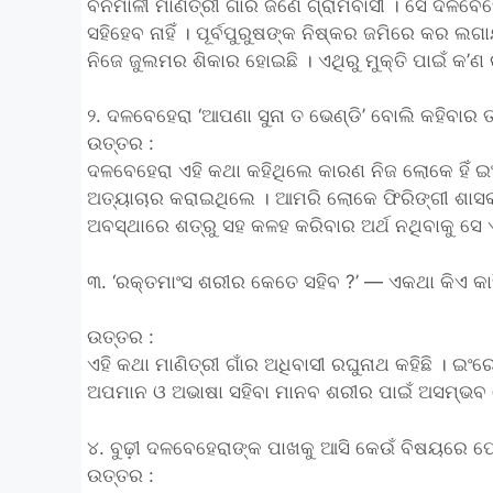
ବନମାଳୀ ମାଣିତ୍ରୀ ଗାଁର ଜଣେ ଗ୍ରାମବାସୀ । ସେ ଦଳବ
ସହିହେବ ନାହିଁ । ପୂର୍ବପୁରୁଷଙ୍କ ନିଷ୍କର ଜମିରେ କର ଲଗ
ନିଜେ ଜୁଲମର ଶିକାର ହୋଇଛି । ଏଥିରୁ ମୁକ୍ତି ପାଇଁ କ’
୨. ଦଳବେହେରା ‘ଆପଣା ସୁନା ତ ଭେଣ୍ଡି’ ବୋଲି କହିବାର ତା
ଉତ୍ତର :
ଦଳବେହେରା ଏହି କଥା କହିଥିଲେ କାରଣ ନିଜ ଲୋକେ ହିଁ
ଅତ୍ୟାଚାର କରାଇଥିଲେ । ଆମରି ଲୋକେ ଫିରିଙ୍ଗୀ ଶାସକଙ
ଅବସ୍ଥାରେ ଶତ୍ରୁ ସହ କଳହ କରିବାର ଅର୍ଥ ନଥିବାକୁ ସେ 
୩. ‘ରକ୍ତମାଂସ ଶରୀର କେତେ ସହିବ ?’ — ଏକଥା କିଏ କାହିଁ
ଉତ୍ତର :
ଏହି କଥା ମାଣିତ୍ରୀ ଗାଁର ଅଧିବାସୀ ରଘୁନାଥ କହିଛି । ଇ
ଅପମାନ ଓ ଅଭାଷା ସହିବା ମାନବ ଶରୀର ପାଇଁ ଅସମ୍ଭବ ବ
୪. ବୁଢ଼ୀ ଦଳବେହେରାଙ୍କ ପାଖକୁ ଆସି କେଉଁ ବିଷୟରେ ଫ
ଉତ୍ତର :