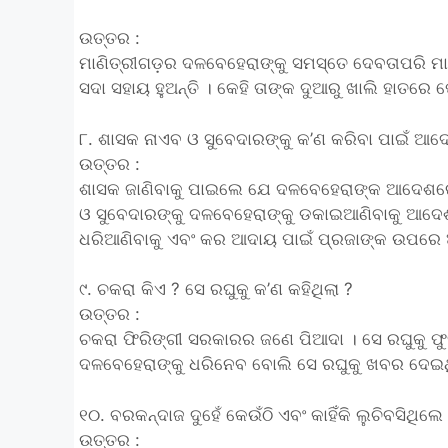
ଉତ୍ତର :
ମାଣିତ୍ରୀଗଡ଼ର ଦଳବେହେରାଙ୍କୁ ସମସ୍ତେ ଦେବତାପରି ମାନ
ସଦା ସହାୟ ହୁଅନ୍ତି । କେହି ତାଙ୍କ ଦୁଆରୁ ଖାଲି ହାତରେ
୮. ଶାସକ ନାଏବ ଓ ସୁବେଦାରଙ୍କୁ କ’ଣ କରିବା ପାଇଁ ଆ
ଉତ୍ତର :
ଶାସକ ଜାଣିବାକୁ ପାଇଲେ ଯେ ଦଳବେହେରାଙ୍କ ଆଦେଶରେ ମ
ଓ ସୁବେଦାରଙ୍କୁ ଦଳବେହେରାଙ୍କୁ ଡକାଇଆଣିବାକୁ ଆଦ
ଧରିଆଣିବାକୁ ଏବଂ କର ଆଦାୟ ପାଇଁ ପ୍ରଜାଙ୍କ ଉପରେ 
୯. ଚକରା କିଏ ? ସେ ରଘୁକୁ କ’ଣ କହିଥିଲା ?
ଉତ୍ତର :
ଚକରା ଫିରିଙ୍ଗୀ ସରକାରର ଜଣେ ପିଆଦା । ସେ ରଘୁକୁ ଫୁ
ଦଳବେହେରାଙ୍କୁ ଧରିନେବ ବୋଲି ସେ ରଘୁକୁ ଖବର ଦେଇଥ
୧୦. ବରକନ୍ଦାଜ ଦୁହେଁ କେଉଁଠି ଏବଂ କାହିଁକି ଲୁଚିବସିଥିଲେ
ଉତ୍ତର :