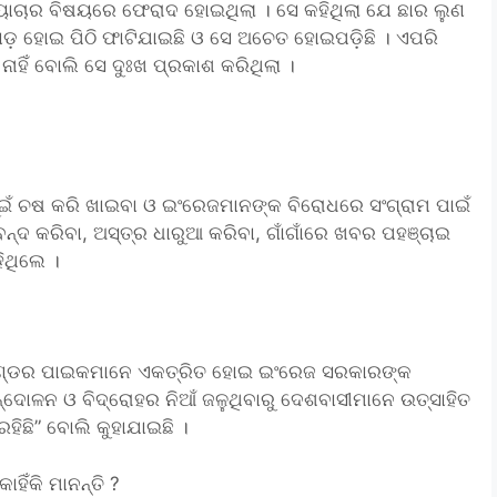
ୟାଚାର ବିଷୟରେ ଫେରାଦ ହୋଇଥିଲା । ସେ କହିଥିଲା ଯେ ଛାର ଲୁଣ
ାଡ଼ ହୋଇ ପିଠି ଫାଟିଯାଇଛି ଓ ସେ ଅଚେତ ହୋଇପଡ଼ିଛି । ଏପରି
ାହିଁ ବୋଲି ସେ ଦୁଃଖ ପ୍ରକାଶ କରିଥିଲା ।
ୂଇଁ ଚଷ କରି ଖାଇବା ଓ ଇଂରେଜମାନଙ୍କ ବିରୋଧରେ ସଂଗ୍ରାମ ପାଇଁ
ବନ୍ଦ କରିବା, ଅସ୍ତ୍ର ଧାରୁଆ କରିବା, ଗାଁଗାଁରେ ଖବର ପହଞ୍ଚାଇ
ିଥିଲେ ।
ା ଖଣ୍ଡର ପାଇକମାନେ ଏକତ୍ରିତ ହୋଇ ଇଂରେଜ ସରକାରଙ୍କ
ଦୋଳନ ଓ ବିଦ୍ରୋହର ନିଆଁ ଜଳୁଥିବାରୁ ଦେଶବାସୀମାନେ ଉତ୍ସାହିତ
ହିଛି” ବୋଲି କୁହାଯାଇଛି ।
ହିଁକି ମାନନ୍ତି ?