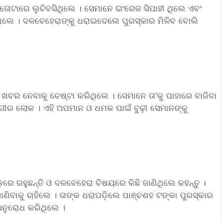
୍ବତୋଟାରେ ଲୁଚିବସିଥିଲେ । ସେମାନେ ଇଂରେଜ ସିପାହୀ ଥିଲେ ଏବଂ
ିଲେ । ଦଳବେହେରାଙ୍କୁ ଧରାଇଦେଲେ ପୁରସ୍କାର ମିଳିବ ବୋଲି
ଖବର ନେବାକୁ ଚେଷ୍ଟା କରିଥିଲେ । ସେମାନେ ତା’କୁ ପାହାରେ ବାଜିବା
ଙ୍ଗୀର ଲୋକ । ଏହି ଅପମାନ ଓ ଧମକ ପାଇଁ ବୁଢ଼ୀ ସେମାନଙ୍କୁ
଼ରେ ରହୁଛନ୍ତି ଓ ଦଳବେହେରା ବିଷୟରେ କିଛି ଜାଣିଥିଲେ କହନ୍ତୁ ।
ାଣିବାକୁ ଚାହିଲେ । ତାଙ୍କ ଧରାପଡ଼ିଲେ ପାଞ୍ଚଶହ ଟଙ୍କା ପୁରସ୍କାର
 ଅନୁରୋଧ କରିଥିଲେ ।