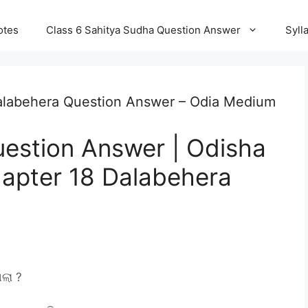
otes
Class 6 Sahitya Sudha Question Answer
Syll
Dalabehera Question Answer – Odia Medium
uestion Answer | Odisha
hapter 18 Dalabehera
ଲା ?