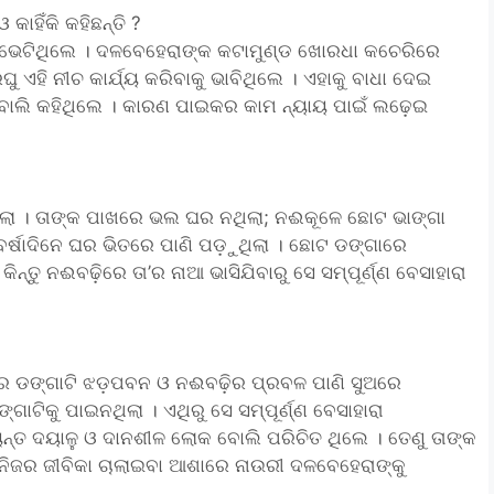
କାହିଁକି କହିଛନ୍ତି ?
ୁ ଭେଟିଥିଲେ । ଦଳବେହେରାଙ୍କ କଟାମୁଣ୍ଡ ଖୋରଧା କଚେରିରେ
 ଏହି ନୀଚ କାର୍ଯ୍ୟ କରିବାକୁ ଭାବିଥିଲେ । ଏହାକୁ ବାଧା ଦେଇ
 ବୋଲି କହିଥିଲେ । କାରଣ ପାଇକର କାମ ନ୍ୟାୟ ପାଇଁ ଲଢ଼େଇ
।
ିଲା । ତାଙ୍କ ପାଖରେ ଭଲ ଘର ନଥିଲା; ନଈକୂଳେ ଛୋଟ ଭାଙ୍ଗା
 ବର୍ଷାଦିନେ ଘର ଭିତରେ ପାଣି ପଡ଼ୁଥିଲା । ଛୋଟ ଡଙ୍ଗାରେ
ନ୍ତୁ ନଈବଢ଼ିରେ ତା’ର ନାଆ ଭାସିଯିବାରୁ ସେ ସମ୍ପୂର୍ଣ୍ଣ ବେସାହାରା
ୀର ଡଙ୍ଗାଟି ଝଡ଼ପବନ ଓ ନଈବଢ଼ିର ପ୍ରବଳ ପାଣି ସୁଅରେ
ାଟିକୁ ପାଇନଥିଲା । ଏଥିରୁ ସେ ସମ୍ପୂର୍ଣ୍ଣ ବେସାହାରା
ନ୍ତ ଦୟାଳୁ ଓ ଦାନଶୀଳ ଲୋକ ବୋଲି ପରିଚିତ ଥିଲେ । ତେଣୁ ତାଙ୍କ
ନିଜର ଜୀବିକା ଚାଲାଇବା ଆଶାରେ ନାଉରୀ ଦଳବେହେରାଙ୍କୁ