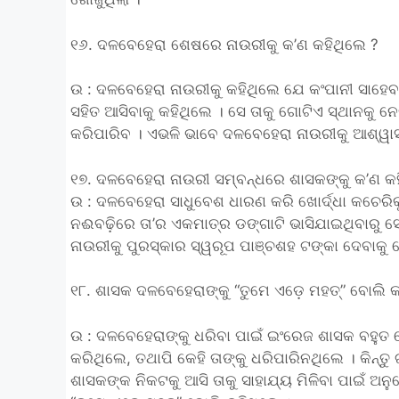
୧୬. ଦଳବେହେରା ଶେଷରେ ନାଉରୀକୁ କ’ଣ କହିଥିଲେ ?
ଉ : ଦଳବେହେରା ନାଉରୀକୁ କହିଥିଲେ ଯେ କଂପାନୀ ସାହେବ 
ସହିତ ଆସିବାକୁ କହିଥିଲେ । ସେ ତାକୁ ଗୋଟିଏ ସ୍ଥାନକୁ 
କରିପାରିବ । ଏଭଳି ଭାବେ ଦଳବେହେରା ନାଉରୀକୁ ଆଶ୍ୱା
୧୭. ଦଳବେହେରା ନାଉରୀ ସମ୍ବନ୍ଧରେ ଶାସକଙ୍କୁ କ’ଣ କ
ଉ : ଦଳବେହେରା ସାଧୁବେଶ ଧାରଣ କରି ଖୋର୍ଦ୍ଧା କଚେରି
ନଈବଢ଼ିରେ ତା’ର ଏକମାତ୍ର ଡଙ୍ଗାଟି ଭାସିଯାଇଥିବାରୁ ସେ
ନାଉରୀକୁ ପୁରସ୍କାର ସ୍ୱରୂପ ପାଞ୍ଚଶହ ଟଙ୍କା ଦେବାକୁ
୧୮. ଶାସକ ଦଳବେହେରାଙ୍କୁ “ତୁମେ ଏଡ଼େ ମହତ୍” ବୋଲି କା
ଉ : ଦଳବେହେରାଙ୍କୁ ଧରିବା ପାଇଁ ଇଂରେଜ ଶାସକ ବହୁତ
କରିଥିଲେ, ତଥାପି କେହି ତାଙ୍କୁ ଧରିପାରିନଥିଲେ । କିନ
ଶାସକଙ୍କ ନିକଟକୁ ଆସି ତାକୁ ସାହାଯ୍ୟ ମିଳିବା ପାଇଁ ଅନ