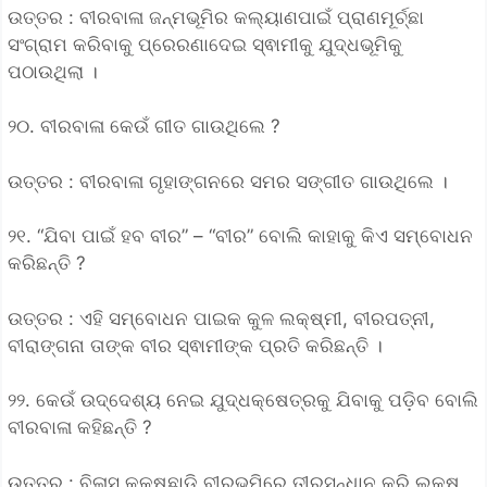
ଉତ୍ତର : ବୀରବାଳା ଜନ୍ମଭୂମିର କଲ୍ୟାଣପାଇଁ ପ୍ରାଣମୂର୍ଚ୍ଛା
ସଂଗ୍ରାମ କରିବାକୁ ପ୍ରେରଣାଦେଇ ସ୍ଵାମୀକୁ ଯୁଦ୍ଧଭୂମିକୁ
ପଠାଉଥିଲା ।
୨୦. ବୀରବାଳା କେଉଁ ଗୀତ ଗାଉଥିଲେ ?
ଉତ୍ତର : ବୀରବାଳା ଗୃହାଙ୍ଗନରେ ସମର ସଙ୍ଗୀତ ଗାଉଥିଲେ ।
୨୧. “ଯିବା ପାଇଁ ହବ ବୀର” – “ବୀର” ବୋଲି କାହାକୁ କିଏ ସମ୍ବୋଧନ
କରିଛନ୍ତି ?
ଉତ୍ତର : ଏହି ସମ୍ବୋଧନ ପାଇକ କୁଳ ଲକ୍ଷ୍ମୀ, ବୀରପତ୍ନୀ,
ବୀରାଙ୍ଗନା ତାଙ୍କ ବୀର ସ୍ଵାମୀଙ୍କ ପ୍ରତି କରିଛନ୍ତି ।
୨୨. କେଉଁ ଉଦ୍ଦେଶ୍ୟ ନେଇ ଯୁଦ୍ଧକ୍ଷେତ୍ରକୁ ଯିବାକୁ ପଡ଼ିବ ବୋଲି
ବୀରବାଳା କହିଛନ୍ତି ?
ଉତ୍ତର : ବିଳାସ କକ୍ଷଛାଡ଼ି ବୀରଭୂମିରେ ତୀରସନ୍ଧାନ କରି ଲକ୍ଷ