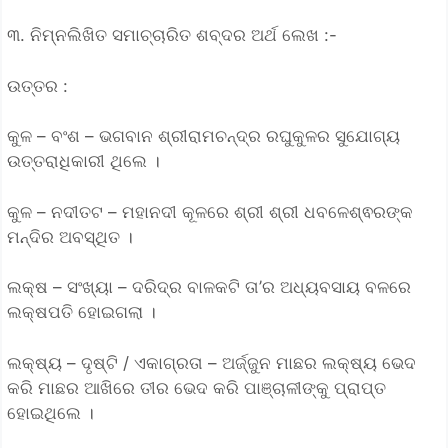
୩. ନିମ୍ନଲିଖିତ ସମାଚ୍ଚାରିତ ଶବ୍ଦର ଅର୍ଥ ଲେଖ :-
ଉତ୍ତର :
କୁଳ – ବଂଶ – ଭଗବାନ ଶ୍ରୀରାମଚନ୍ଦ୍ର ରଘୁକୁଳର ସୁଯୋଗ୍ୟ
ଉତ୍ତରାଧିକାରୀ ଥିଲେ ।
କୁଳ – ନଦୀତଟ – ମହାନଦୀ କୂଳରେ ଶ୍ରୀ ଶ୍ରୀ ଧବଳେଶ୍ଵରଙ୍କ
ମନ୍ଦିର ଅବସ୍ଥିତ ।
ଲକ୍ଷ – ସଂଖ୍ୟା – ଦରିଦ୍ର ବାଳକଟି ତା’ର ଅଧ୍ୟବସାୟ ବଳରେ
ଲକ୍ଷପତି ହୋଇଗଲା ।
ଲକ୍ଷ୍ୟ – ଦୃଷ୍ଟି / ଏକାଗ୍ରତା – ଅର୍ଜ୍ଜୁନ ମାଛର ଲକ୍ଷ୍ୟ ଭେଦ
କରି ମାଛର ଆଖିରେ ତୀର ଭେଦ କରି ପାଞ୍ଚାଳୀଙ୍କୁ ପ୍ରାପ୍ତ
ହୋଇଥିଲେ ।