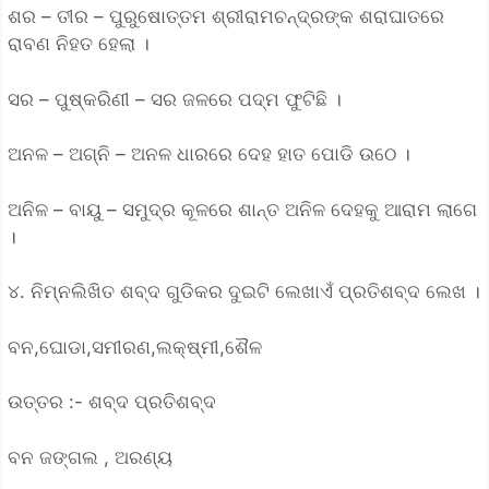
ଶର – ତୀର – ପୁରୁଷୋତ୍ତମ ଶ୍ରୀରାମଚନ୍ଦ୍ରଙ୍କ ଶରାଘାତରେ
ରାବଣ ନିହତ ହେଲା ।
ସର – ପୁଷ୍କରିଣୀ – ସର ଜଳରେ ପଦ୍ମ ଫୁଟିଛି ।
ଅନଳ – ଅଗ୍ନି – ଅନଳ ଧାରରେ ଦେହ ହାତ ପୋଡି ଉଠେ ।
ଅନିଳ – ବାୟୁ – ସମୁଦ୍ର କୂଳରେ ଶାନ୍ତ ଅନିଳ ଦେହକୁ ଆରାମ ଲାଗେ
।
୪. ନିମ୍ନଲିଖିତ ଶବ୍ଦ ଗୁଡିକର ଦୁଇଟି ଲେଖାଏଁ ପ୍ରତିଶବ୍ଦ ଲେଖ ।
ବନ,ଘୋଡା,ସମୀରଣ,ଲକ୍ଷ୍ମୀ,ଶୈଳ
ଉତ୍ତର :- ଶବ୍ଦ ପ୍ରତିଶବ୍ଦ
ବନ ଜଙ୍ଗଲ , ଅରଣ୍ୟ