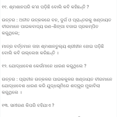
୧୧. ଶ୍ମଶାନପରି କ’ଣ ପଡ଼ିଛି ବୋଲି କବି କହିଛନ୍ତି ?
ଉତ୍ତର : ଅତୀତ ଉତ୍କଳରେ ବନ, ଦୁର୍ଗ ଓ ପ୍ରାନ୍ତରକୁ ଖଣ୍ଡାୟତ
ବୀରମାନେ ପାଇକବାଦ୍ୟ ରଣ-ଶିଙ୍ଗା ବଜାଇ ପ୍ରକମ୍ପିତ
କରୁଥିଲେ;
ମାତ୍ର ବର୍ତ୍ତମାନ ତାହା ଶ୍ମଶାନତୁଲ୍ୟ ଶ୍ରୀହୀନ ହୋଇ ପଡ଼ିଛି
ବୋଲି କବି ଉଲ୍ଲେଖ କରିଛନ୍ତି ।
୧୨. ଯୋଦ୍ଧାବେଶ କେଉଁମାନେ ଧାରଣ କରୁଥିଲେ ?
ଉତ୍ତର : ପ୍ରାଚୀନ ଉତ୍କଳର ପାଇକକୁଳର ଖଣ୍ଡାୟତ ବୀରମାନେ
ଯୋଦ୍ଧାବେଶ ଧାରଣ କରି ଯୁଦ୍ଧଭୂମିରେ ଶତ୍ରୁର ମୁକାବିଲା
କରୁଥିଲେ ।
୧୩. ସମୀରଣ କିପରି ବହିଯାଏ ?