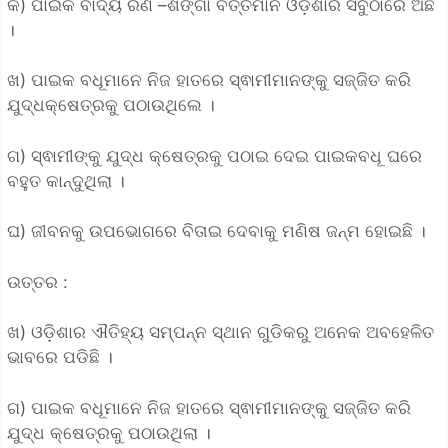
କ) ପାଇକ ବାଦ୍ୟ ରଣ –ଶିଙ୍ଗା ବର୍ତ୍ତମାନ ଓଡ଼ିଶାର ସବୁଠାରେ ଅଛି
।
ଖ) ପାଇକ ବଧୂମାନେ ନିଜ ହାତରେ ସ୍ଵାମୀମାନଙ୍କୁ ସଜ୍ଜିତ କରି
ଯୁଦ୍ଧକ୍ଷେତ୍ରକୁ ପଠାଉଥିଲେ ।
ଗ) ସ୍ଵାମୀଙ୍କୁ ଯୁଦ୍ଧ କ୍ଷେତ୍ରକୁ ପଠାଇ ଦେଇ ପାଇକବଧୂ ଘରେ
ବହୁତ କାନ୍ଦୁଥିଲା ।
ଘ) ଜୀବନକୁ ଉପଭୋଗରେ ବିତାଇ ଦେବାକୁ ମଣିଷ ଜନ୍ମ ହୋଇଛି ।
ଉତ୍ତର :
ଖ) ଓଡ଼ିଶାର ଐତିହ୍ୟ ସମ୍ପନ୍ନ ସ୍ଥାନ ଗୁଡିକରୁ ଅନେକ ଅବହେଳିତ
ଭାବରେ ପଡିଛି ।
ଗ) ପାଇକ ବଧୂମାନେ ନିଜ ହାତରେ ସ୍ଵାମୀମାନଙ୍କୁ ସଜ୍ଜିତ କରି
ଯୁଦ୍ଧ କ୍ଷେତ୍ରକୁ ପଠାଉଥିଲା ।