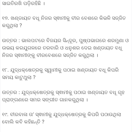
ସାଇତିରଖି ପଡ଼ିରହିଛି ।
୧୭. ଖଣ୍ଡାୟତ ବଧୂ ନିଜର ସ୍ଵାମୀକୁ ବୀର ବେଶରେ କିଭଳି ସଜ୍ଜିତ
କରୁଥିଲା ?
ଉତ୍ତର : ଭାଲପଟରେ ବିଜୟର ସିନ୍ଦୂର, ପୁଷ୍ପଭାଗରେ ଶରମୁଣା ଓ
ଉଭୟ କରଯୁଗଳରେ ତରବାରି ଓ ଧନୁଶର ଦେଇ ଖଣ୍ଡାୟତ ବଧୂ
ନିଜର ସ୍ଵାମୀଙ୍କୁ ବୀରବେଶରେ ସଜ୍ଜିତ କରୁଥିଲା ।
୧୮. ଯୁଦ୍ଧକ୍ଷେତ୍ରକୁ ସ୍ୱାମୀକୁ ପଠାଇ ଖଣ୍ଡାୟତ ବଧୂ କିପରି
ସମୟ କାଟୁଥୁଲା ?
ଉତ୍ତର : ଯୁଦ୍ଧକ୍ଷେତ୍ରକୁ ସ୍ଵାମୀକୁ ପଠାଇ ଖଣ୍ଡାୟତ ବଧୂ ଗୃହ
ପ୍ରାଙ୍ଗଣରେ ସମର ସଙ୍ଗୀତ ଗାନକରୁଥିଲା ।
୧୯. ବୀରବାଳା ତା’ ସ୍ଵାମୀକୁ ଯୁଦ୍ଧକ୍ଷେତ୍ରକୁ କିପରି ପଠାଉଥିଲା
ବୋଲି କବି କହିଛନ୍ତି ?