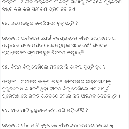
ଉତ୍ତର : ଅତୀତ ଉତ୍କଳର ବୀରତ୍ଵ ଗାଥାକୁ ନିରବରେ ଗୁଞ୍ଜରଣ
ସୃଷ୍ଟି କରି କରି ସମୀରଣ ପ୍ରବାହିତ ହୁଏ ।
୧୪. ଶ୍ଵାପଦକୁଳ କେଉଁଠାରେ ବୁଲୁଛନ୍ତି ?
ଉତ୍ତର : ଅତୀତରେ ଯେଉଁ ବନପ୍ରାନ୍ତର ବୀରମାନଙ୍କର ଜୟ
ଧ୍ୱନିରେ ପ୍ରକମ୍ପିତ ହୋଇଉଠୁଥୁଲା ଏବେ ସେହି ଗିରିବନ
ପ୍ରାନ୍ତରରେ ଶ୍ଵାପଦକୁଳ ବିଚରଣ କରୁଛନ୍ତି ।
୧୫. ବିରମାଟିକୁ ଦେଖିଲେ ମନରେ କି ଭାବନା ସୃଷ୍ଟି ହୁଏ ?
ଉତ୍ତର : ଅତୀତର ଲକ୍ଷ ଲକ୍ଷ ବୀରଙ୍କର ଜୀବନଗାଥାକୁ
ବୁକୁତଳେ ଧାରଣକରିଥିବା ବୀରମାଟିକୁ ଦେଖ‌ିଲେ ଏକ ଅପୂର୍ବ
ପ୍ରେରଣାରେ ରକ୍ତ ତାତିଉଠେ ବୋଲି କବି ଅଭିମତ ଦେଇଛନ୍ତି ।
୧୬. ବୀର ମାଟି ବୁକୁତଳେ କ’ଣ ଧରି ପଡ଼ିରହିଛି ?
ଉତ୍ତର : ବୀର ମାଟି ବୁକୁତଳେ ବୀରମାନଙ୍କର ଜୀବନଗାଥାକୁ