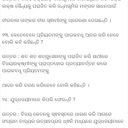
ଲକ୍ଷ ସୈନ୍ୟକୁ ପରାଜିତ କରି ଜନ୍ମଭୂମିର ମଙ୍ଗଳ ସାଧନପାଇଁ
ବୀରବାଳା ତାଙ୍କର ବୀର ସ୍ଵାମୀଙ୍କୁ ପ୍ରେରଣା ଦେଇଛନ୍ତି ।
୨୩. କେତେବେଳେ ପ୍ରିୟତମଙ୍କୁ ପାଇକବଧୂ ଆଦର କରି ନେବେ
ବୋଲି କବି କହିଛନ୍ତି ?
ଉତ୍ତର : ଶତ ଶତ ଶତ୍ରୁସେନାଙ୍କୁ ପରାଜିତ କରି ସାଥୀରେ
ବିଜୟଲକ୍ଷ୍ମୀଙ୍କୁ ପ୍ରାପ୍ତହୋଇ ପ୍ରତ୍ୟାବର୍ତ୍ତନ କଲେ
ପାଇକବଧୂ ପ୍ରିୟତମଙ୍କୁ
ଆଦର କରି ବରଣ କରିନେବେ ବୋଲି କହିଛନ୍ତି ।
୨୪. ଯୁଦ୍ଧଜୟୀମାନେ କିପରି ଫେରନ୍ତି ?
ଉତ୍ତର : ବିଜୟ କେତନକୁ ସ୍ଵହସ୍ତରେ ଧାରଣ କରି ଆଗରେ
ସଂଗ୍ରାମ ବାଦ୍ୟର ଉତ୍ସାହପ୍ରଦ ଧ୍ଵନି ମଧ୍ୟରେ ଯୁଦ୍ଧଜୟୀମାନେ