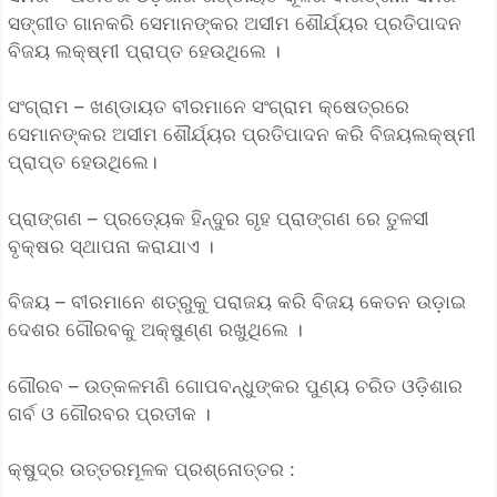
ସଙ୍ଗୀତ ଗାନକରି ସେମାନଙ୍କର ଅସୀମ ଶୌର୍ଯ୍ୟର ପ୍ରତିପାଦନ
ବିଜୟ ଲକ୍ଷ୍ମୀ ପ୍ରାପ୍ତ ହେଉଥିଲେ ।
ସଂଗ୍ରାମ – ଖଣ୍ଡାୟତ ବୀରମାନେ ସଂଗ୍ରାମ କ୍ଷେତ୍ରରେ
ସେମାନଙ୍କର ଅସୀମ ଶୌର୍ଯ୍ୟର ପ୍ରତିପାଦନ କରି ବିଜୟଲକ୍ଷ୍ମୀ
ପ୍ରାପ୍ତ ହେଉଥିଲେ।
ପ୍ରାଙ୍ଗଣ – ପ୍ରତ୍ୟେକ ହିନ୍ଦୁର ଗୃହ ପ୍ରାଙ୍ଗଣ ରେ ତୁଳସୀ
ବୃକ୍ଷର ସ୍ଥାପନା କରାଯାଏ ।
ବିଜୟ – ବୀରମାନେ ଶତ୍ରୁକୁ ପରାଜୟ କରି ବିଜୟ କେତନ ଉଡ଼ାଇ
ଦେଶର ଗୌରବକୁ ଅକ୍ଷୁଣ୍ଣ ରଖୁଥିଲେ ।
ଗୌରବ – ଉତ୍କଳମଣି ଗୋପବନ୍ଧୁଙ୍କର ପୁଣ୍ୟ ଚରିତ ଓଡ଼ିଶାର
ଗର୍ବ ଓ ଗୌରବର ପ୍ରତୀକ ।
କ୍ଷୁଦ୍ର ଉତ୍ତରମୂଳକ ପ୍ରଶ୍ନୋତ୍ତର :