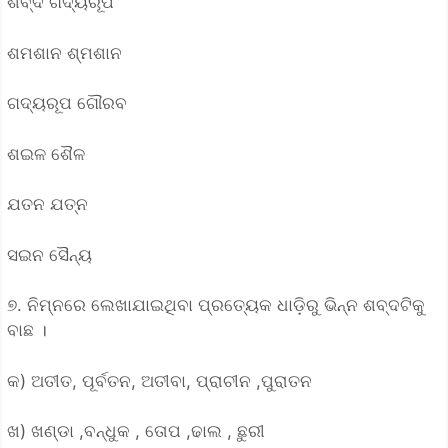
ଶବ୍ଦ ଗଦ୍ୟରୂପ
ଶମଶାନ ଶ୍ମଶାନ
ଗଦ୍ୟରୂପ ଗୌରବ
ଶଇଳ ଶୈଳ
ଯତନ ଯତ୍ନ
ସଇନ ସୈନ୍ୟ
୭. ନିମ୍ନରେ ଲେଖାଯାଇଥିବା ପ୍ରତ୍ୟେକ ଧାଡ଼ିରୁ ଭିନ୍ନ ଶବ୍ଦଟିକୁ
ବାଛ ।
କ) ଅତୀତ, ପୂର୍ବତନ, ଅତୀବା, ପ୍ରାଚୀନ ,ପୁରାତନ
ଖ) ଖଣ୍ଡା ,ବନ୍ଧୁକ , ତୋପ ,ଢାଲ , ଛୁରୀ