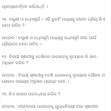
ପ୍ରତ୍ୟାବର୍ତ୍ତନ କରିଥାନ୍ତି ।
୨୫. ତରୁଣୀ ଓ ଜନ୍ମଭୂଇଁ – ଏହି ଦୁଇଟି ମଧ୍ୟରୁ ବୀରର ପ୍ରିୟ କିଏ
ହେବା ଉଚିତ ?
ଉତ୍ତର : ତରୁଣୀ ଓ ଜନ୍ମଭୂମି ମଧ୍ୟରୁ ଜନ୍ମଭୂମି ବୀର ପାଇଁ
ପ୍ରିୟପଦ ହେବା ଉଚିତ ।
୨୬. ବିଜୟୀ ସ୍ଵାମୀକୁ ଦେଖିଲେ ପାଇକବଧୂ ହୃଦୟରେ କି ଭାବ
ଅନୁଭବ କରିବ ?
ଉତ୍ତର : ବିଜୟୀ ସ୍ଵାମୀକୁ ଦେଖି ପାଇକବଧୂ ହୃଦୟରେ ଗୌରବ ଓ
ସୋହାଗ ଉଭୟର ଅନୁଭବ ପ୍ରାପ୍ତ ହେବ ।
୨୭. କିଏ କାହାର ପଦବନ୍ଦନା କରିବ ?
ଉତ୍ତର : ବୀରାଙ୍ଗନା ପାଇକବଧୂ ଯୁଦ୍ଧବିଜୟୀ ବୀର ସ୍ଵାମୀର