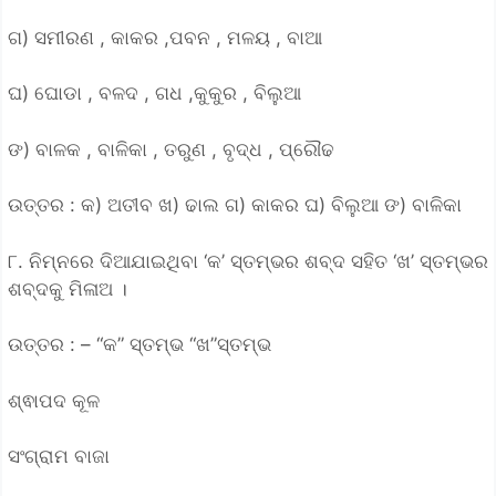
ଗ) ସମୀରଣ , କାକର ,ପବନ , ମଳୟ , ବାଆ
ଘ) ଘୋଡା , ବଳଦ , ଗଧ ,କୁକୁର , ବିଲୁଆ
ଙ) ବାଳକ , ବାଳିକା , ତରୁଣ , ବୃଦ୍ଧ , ପ୍ରୌଢ
ଉତ୍ତର : କ) ଅତୀବ ଖ) ଢାଲ ଗ) କାକର ଘ) ବିଲୁଆ ଙ) ବାଳିକା
୮. ନିମ୍ନରେ ଦିଆଯାଇଥିବା ‘କ’ ସ୍ତମ୍ଭର ଶବ୍ଦ ସହିତ ‘ଖ’ ସ୍ତମ୍ଭର
ଶବ୍ଦକୁ ମିଳାଅ ।
ଉତ୍ତର : – “କ” ସ୍ତମ୍ଭ “ଖ”ସ୍ତମ୍ଭ
ଶ୍ଵାପଦ କୂଳ
ସଂଗ୍ରାମ ବାଜା