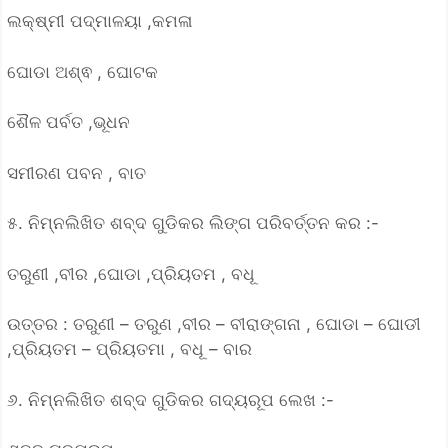
ଲକ୍ଷ୍ମୀ ପଦ୍ମାଳୟା ,କମଳା
ଘୋଡା ଅଶ୍ଵ , ଘୋଟକ
ଶୈଳ ପର୍ବତ ,ଭୂଧନ
ସମୀରଣ ପବନ , ବାତ
୫. ନିମ୍ନଲିଖିତ ଶବ୍ଦ ଗୁଡିକର ଲିଙ୍ଗ ପରିବର୍ତ୍ତନ କର :-
ତରୁଣୀ ,ବୀର ,ଘୋଡା ,ପ୍ରିୟତମ , ବଧୂ
ଉତ୍ତର : ତରୁଣୀ – ତରୁଣ ,ବୀର – ବୀରାଙ୍ଗନା , ଘୋଡା – ଘୋଡୀ
,ପ୍ରିୟତମ – ପ୍ରିୟତମା , ବଧୂ – ବାର
୬. ନିମ୍ନଲିଖିତ ଶବ୍ଦ ଗୁଡିକର ଗଦ୍ୟରୂପ ଲେଖ :-