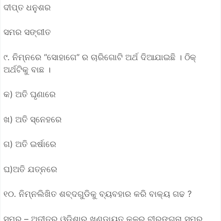
ଦୀପ୍ତ ଧନୁଶର
ସମର ସଙ୍ଗୀତ
୯. ନିମ୍ନରେ “ସୋହାଗେ” ର ଚାରିଗୋଟି ଅର୍ଥ ଦିଆଯାଇଛି । ଠିକ୍
ଅର୍ଥଟିକୁ ବାଛ ।
କ) ଅତି ଘୃଣାରେ
ଖ) ଅତି ସ୍ନେହରେ
ଗ) ଅତି ଇର୍ଷାରେ
ଘ)ଅତି ଯତ୍ନରେ
୧୦. ନିମ୍ନଲିଖିତ ଶବ୍ଦଗୁଡିକୁ ବ୍ୟବହାର କରି ବାକ୍ୟ ଗଢ ?
ସମର – ଅତୀତର ଓଡ଼ିଶାର ଖଣ୍ଡାୟତ କୂଳର ବୀରଙ୍ଗନା ସମର