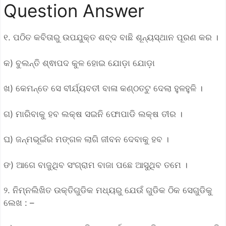
Question Answer
୧. ପଠିତ କବିତାରୁ ଉପଯୁକ୍ତ ଶବ୍ଦ ବାଛି ଶୂନ୍ୟସ୍ଥାନ ପୂରଣ କର ।
କ) ବୁଲନ୍ତି ଶ୍ଵାପଦ କୁଳ ହୋଇ ଯୋଡ଼ା ଯୋଡ଼ା
ଖ) କେମନ୍ତେ ସେ ବୀର୍ଯ୍ୟବତୀ ବାଳା କଣ୍ଠତଟୁ ଦେଲା ହୁଳହୁଳି ।
ଗ) ମାରିବାକୁ ହବ ଲକ୍ଷ ସଇନି ଫୋପାଡି ଲକ୍ଷ ତୀର ।
ଘ) ଜନ୍ମଭୂଇଁର ମଙ୍ଗଳ ଲାଗି ଜୀବନ ଦେବାକୁ ହବ ।
ଙ) ଆଗେ ବାଜୁଥିବ ସଂଗ୍ରାମ ବାଜା ପଛେ ଆସୁଥିବ ତମେ ।
୨. ନିମ୍ନଲିଖିତ ଉକ୍ତିଗୁଡିକ ମଧ୍ୟରୁ ଯେଉଁ ଗୁଡିକ ଠିକ ସେଗୁଡିକୁ
ଲେଖ : –