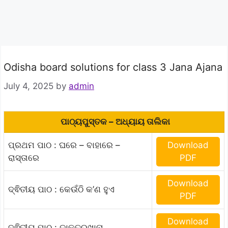
Odisha board solutions for class 3 Jana Ajana
July 4, 2025
by
admin
ପାଠ୍ୟପୁସ୍ତକ – ଅଧ୍ୟାୟ ତାଲିକା
ପ୍ରଥମ ପାଠ : ଘରେ – ବାହାରେ –
Download
ରାସ୍ତାରେ
PDF
Download
ଦ୍ଵିତୀୟ ପାଠ : କେଉଁଠି କ’ଣ ହୁଏ
PDF
Download
ଦ୍ଵିତୀୟ ପାଠ : ଡାକ୍ତରଖାନା