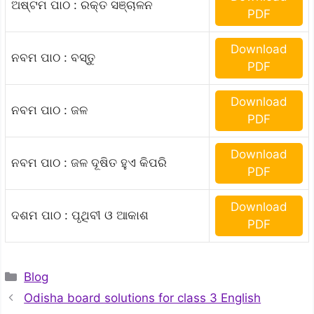
ଅଷ୍ଟମ ପାଠ : ରକ୍ତ ସଞ୍ଚାଳନ
PDF
Download
ନବମ ପାଠ : ବସ୍ତୁ
PDF
Download
ନବମ ପାଠ : ଜଳ
PDF
Download
ନବମ ପାଠ : ଜଳ ଦୂଷିତ ହୁଏ କିପରି
PDF
Download
ଦଶମ ପାଠ : ପୃଥିବୀ ଓ ଆକାଶ
PDF
Categories
Blog
Odisha board solutions for class 3 English